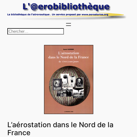
Aller
au
contenu
R
e
c
h
e
r
c
h
e
r
L’aérostation dans le Nord de la
France