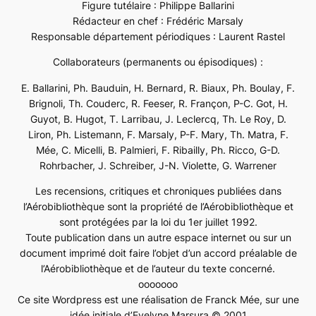
Figure tutélaire : Philippe Ballarini
Rédacteur en chef : Frédéric Marsaly
Responsable département périodiques : Laurent Rastel
Collaborateurs (permanents ou épisodiques) :
E. Ballarini, Ph. Bauduin, H. Bernard, R. Biaux, Ph. Boulay, F.
Brignoli, Th. Couderc, R. Feeser, R. Françon, P-C. Got, H.
Guyot, B. Hugot, T. Larribau, J. Leclercq, Th. Le Roy, D.
Liron, Ph. Listemann, F. Marsaly, P-F. Mary, Th. Matra, F.
Mée, C. Micelli, B. Palmieri, F. Ribailly, Ph. Ricco, G-D.
Rohrbacher, J. Schreiber, J-N. Violette, G. Warrener
Les recensions, critiques et chroniques publiées dans
l’Aérobibliothèque sont la propriété de l’Aérobibliothèque et
sont protégées par la loi du 1er juillet 1992.
Toute publication dans un autre espace internet ou sur un
document imprimé doit faire l’objet d’un accord préalable de
l’Aérobibliothèque et de l’auteur du texte concerné.
ooooooo
Ce site Wordpress est une réalisation de Franck Mée, sur une
idée initiale d’Evelyne Marsura © 2001