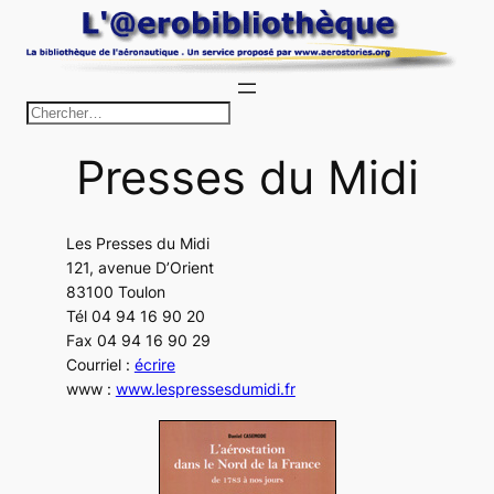
Aller
au
contenu
R
e
Presses du Midi
c
h
e
Les Presses du Midi
r
121, avenue D’Orient
c
83100 Toulon
h
Tél 04 94 16 90 20
Fax 04 94 16 90 29
e
Courriel :
écrire
r
www :
www.lespressesdumidi.fr