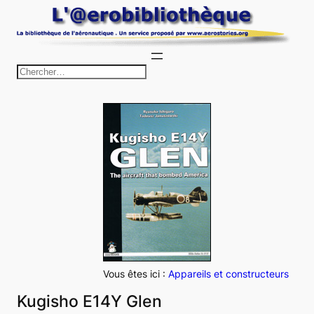
Aller
au
contenu
R
e
c
h
e
r
c
h
e
r
Vous êtes ici :
Appareils et constructeurs
Kugisho E14Y Glen