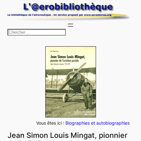
Aller
au
contenu
R
e
c
h
e
r
c
h
e
r
Vous êtes ici :
Biographies et autobiographies
Jean Simon Louis Mingat, pionnier