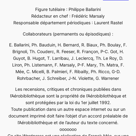
Figure tutélaire : Philippe Ballarini
Rédacteur en chef : Frédéric Marsaly
Responsable département périodiques : Laurent Rastel
Collaborateurs (permanents ou épisodiques) :
E. Ballarini, Ph. Bauduin, H. Bernard, R. Biaux, Ph. Boulay, F.
Brignoli, Th. Couderc, R. Feeser, R. Françon, P-C. Got, H.
Guyot, B. Hugot, T. Larribau, J. Leclercq, Th. Le Roy, D.
Liron, Ph. Listemann, F. Marsaly, P-F. Mary, Th. Matra, F.
Mée, C. Micelli, B. Palmieri, F. Ribailly, Ph. Ricco, G-D.
Rohrbacher, J. Schreiber, J-N. Violette, G. Warrener
Les recensions, critiques et chroniques publiées dans
l’Aérobibliothèque sont la propriété de l’Aérobibliothèque et
sont protégées par la loi du 1er juillet 1992.
Toute publication dans un autre espace internet ou sur un
document imprimé doit faire l’objet d’un accord préalable de
l’Aérobibliothèque et de l’auteur du texte concerné.
ooooooo
Ce site Wordpress est une réalisation de Franck Mée, sur une