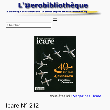
Aller
au
contenu
R
e
c
h
e
r
c
h
e
r
Vous êtes ici :
Magazines
Icare
Icare N° 212