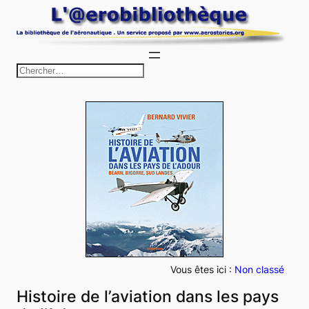
Aller
au
contenu
R
e
c
h
e
r
c
h
e
r
Vous êtes ici :
Non classé
Histoire de l’aviation dans les pays