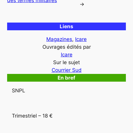
des termes militaires
→
Liens
Magazines
, 
Icare
Ouvrages édités par
Icare
Sur le sujet
Courrier Sud
En bref
SNPL
Trimestriel – 18 €