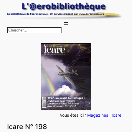
Aller
au
contenu
R
e
c
h
e
r
c
h
e
r
Vous êtes ici :
Magazines
Icare
Icare N° 198