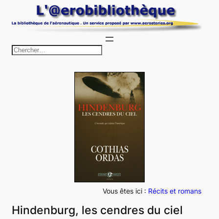
Aller
au
contenu
R
e
c
h
e
r
c
h
e
r
Vous êtes ici :
Récits et romans
Hindenburg, les cendres du ciel