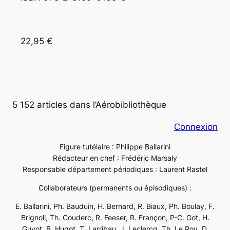
22,95 €
5 152 articles dans l’Aérobibliothèque
Connexion
Figure tutélaire : Philippe Ballarini
Rédacteur en chef : Frédéric Marsaly
Responsable département périodiques : Laurent Rastel
Collaborateurs (permanents ou épisodiques) :
E. Ballarini, Ph. Bauduin, H. Bernard, R. Biaux, Ph. Boulay, F.
Brignoli, Th. Couderc, R. Feeser, R. Françon, P-C. Got, H.
Guyot, B. Hugot, T. Larribau, J. Leclercq, Th. Le Roy, D.