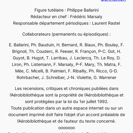
Figure tutélaire : Philippe Ballarini
Rédacteur en chef : Frédéric Marsaly
Responsable département périodiques : Laurent Rastel
Collaborateurs (permanents ou épisodiques) :
E. Ballarini, Ph. Bauduin, H. Bernard, R. Biaux, Ph. Boulay, F.
Brignoli, Th. Couderc, R. Feeser, R. Françon, P-C. Got, H.
Guyot, B. Hugot, T. Larribau, J. Leclercq, Th. Le Roy, D.
Liron, Ph. Listemann, F. Marsaly, P-F. Mary, Th. Matra, F.
Mée, C. Micelli, B. Palmieri, F. Ribailly, Ph. Ricco, G-D.
Rohrbacher, J. Schreiber, J-N. Violette, G. Warrener
Les recensions, critiques et chroniques publiées dans
l’Aérobibliothèque sont la propriété de l’Aérobibliothèque et
sont protégées par la loi du 1er juillet 1992.
Toute publication dans un autre espace internet ou sur un
document imprimé doit faire l’objet d’un accord préalable de
l’Aérobibliothèque et de l’auteur du texte concerné.
ooooooo