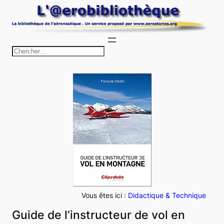
Aller
au
contenu
R
e
c
h
e
r
c
h
e
r
Vous êtes ici :
Didactique & Technique
Guide de l’instructeur de vol en