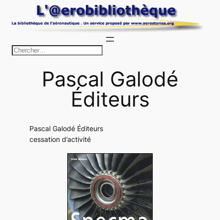
Aller
au
contenu
R
e
Pascal Galodé
c
h
Éditeurs
e
r
c
Pascal Galodé Éditeurs
cessation d’activité
h
e
r