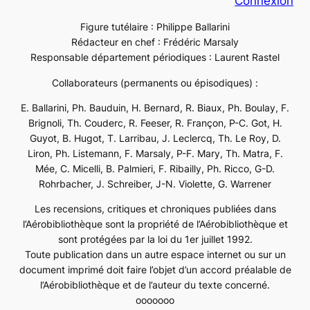
Connexion
Figure tutélaire : Philippe Ballarini
Rédacteur en chef : Frédéric Marsaly
Responsable département périodiques : Laurent Rastel
Collaborateurs (permanents ou épisodiques) :
E. Ballarini, Ph. Bauduin, H. Bernard, R. Biaux, Ph. Boulay, F.
Brignoli, Th. Couderc, R. Feeser, R. Françon, P-C. Got, H.
Guyot, B. Hugot, T. Larribau, J. Leclercq, Th. Le Roy, D.
Liron, Ph. Listemann, F. Marsaly, P-F. Mary, Th. Matra, F.
Mée, C. Micelli, B. Palmieri, F. Ribailly, Ph. Ricco, G-D.
Rohrbacher, J. Schreiber, J-N. Violette, G. Warrener
Les recensions, critiques et chroniques publiées dans
l’Aérobibliothèque sont la propriété de l’Aérobibliothèque et
sont protégées par la loi du 1er juillet 1992.
Toute publication dans un autre espace internet ou sur un
document imprimé doit faire l’objet d’un accord préalable de
l’Aérobibliothèque et de l’auteur du texte concerné.
ooooooo