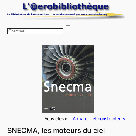
Aller
au
contenu
R
e
c
h
e
r
c
h
e
r
Vous êtes ici :
Appareils et constructeurs
SNECMA, les moteurs du ciel