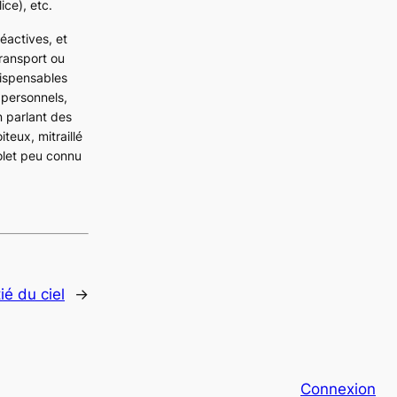
ce), etc.
éactives, et
transport ou
dispensables
 personnels,
n parlant des
teux, mitraillé
volet peu connu
ié du ciel
→
Connexion