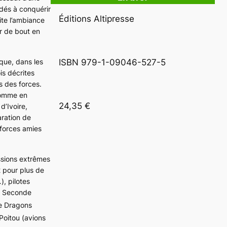
dés à conquérir
Éditions Altipresse
ite l’ambiance
r de bout en
ique, dans les
ISBN 979-1-09046-527-5
is décrites
s des forces.
 comme en
24,35 €
d’Ivoire,
aration de
 forces amies
ssions extrêmes
2 pour plus de
), pilotes
a Seconde
e Dragons
Poitou (avions