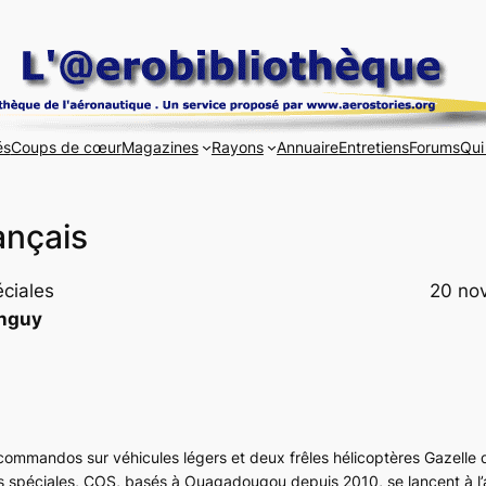
és
Coups de cœur
Magazines
Rayons
Annuaire
Entretiens
Forums
Qui
nçais
éciales
20 no
nguy
commandos sur véhicules légers et deux frêles hélicoptères
Gazelle
d
spéciales, COS, basés à Ouagadougou depuis 2010, se lancent à l’