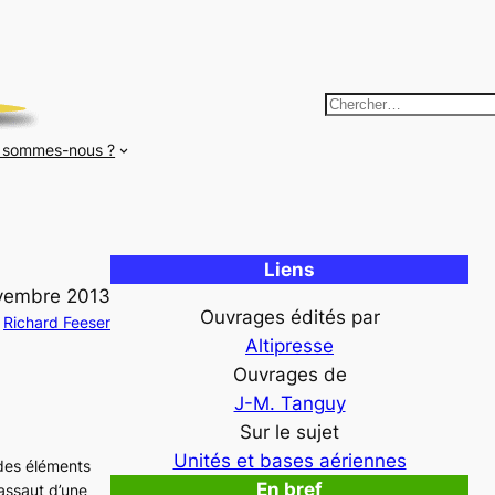
R
e
 sommes-nous ?
c
h
e
r
Liens
c
vembre 2013
h
Ouvrages édités par
Richard Feeser
e
Altipresse
r
Ouvrages de
J-M. Tanguy
Sur le sujet
Unités et bases aériennes
es éléments
En bref
assaut d’une