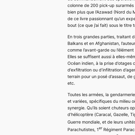
colonne de 200 pick-up surarmés 
bien plus que l’Azawad (Nord du Ma
de ce livre passionnant qu’un exp
bout (ce que j’ai fait) sous le titr
En trois grandes parties, traitant
Balkans et en Afghanistan, l’auteu
comme l’avant-garde ou l’élément 
Elles se suffisent aussi à elles-mêm
Océan indien, à la prise d’otages
d’exfiltration ou d’infiltration d’
terrain pour un posé d’assaut, de
etc.
Toutes les armées, la gendarmerie
et variées, spécifiques du milieu 
synergie. Qu’ils soient chuteurs o
d’hélicoptère (
Caracal, Gazelle, Ti
Guerre mondiale, et de leurs unit
er
Parachutistes, 1
Régiment Parachu