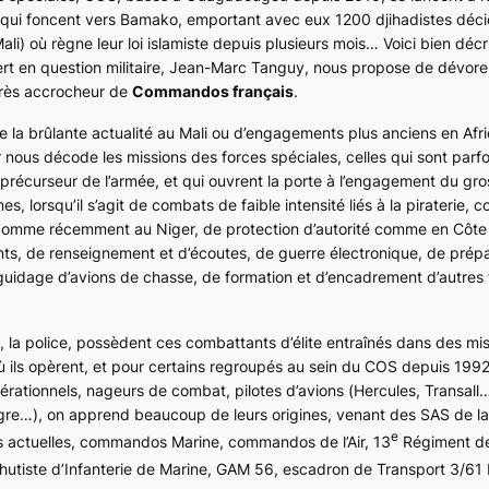
qui foncent vers Bamako, emportant avec eux 1200 djihadistes déci
li) où règne leur loi islamiste depuis plusieurs mois… Voici bien décr
ert en question militaire, Jean-Marc Tanguy, nous propose de dévore
e très accrocheur de
Commandos français
.
 de la brûlante actualité au Mali ou d’engagements plus anciens en Afr
r nous décode les missions des forces spéciales, celles qui sont parfo
précurseur de l’armée, et qui ouvrent la porte à l’engagement du gro
es, lorsqu’il s’agit de combats de faible intensité liés à la piraterie,
 comme récemment au Niger, de protection d’autorité comme en Côte 
agents, de renseignement et d’écoutes, de guerre électronique, de prép
 guidage d’avions de chasse, de formation et d’encadrement d’autres
, la police, possèdent ces combattants d’élite entraînés dans des mi
où ils opèrent, et pour certains regroupés au sein du COS depuis 199
pérationnels, nageurs de combat, pilotes d’avions (
Hercules, Transall
…
gre
…), on apprend beaucoup de leurs origines, venant des SAS de l
e
és actuelles, commandos Marine, commandos de l’Air, 13
Régiment d
tiste d’Infanterie de Marine, GAM 56, escadron de Transport 3/61 