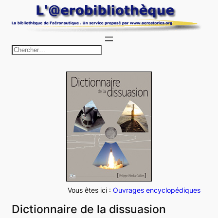
Aller
au
contenu
R
e
c
h
e
r
c
h
e
r
Vous êtes ici :
Ouvrages encyclopédiques
Dictionnaire de la dissuasion