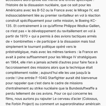
l’histoire de la dissuasion nucléaire, que ce soit pour les
Américains avec les
B-52
ou la France avec le
Mirage IV
, est
indissociablement liée au premier ravitailleur en vol à réaction
construit spécifiquement pour cette mission, le Boeing
KC-
135
. Et contrairement à ce qu’affirme Philippe Wodka-Gallien,
ce n’est pas
« le développement du ravitaillement en vol à
partir de 1970 »
qui a permis à des avions tactiques armés
de « bombinettes » de participer à la dissuasion mais tout
simplement le tournant politique opéré vers le
préstratégique, mais avec les mêmes tankers : la France en
avait à peine suffisamment pour les
Mirage IV
stratégiques
en 1964, elle n’en a jamais acheté d’autres pour faire face à
l’accroissement des missions alors que la technique était
complètement rodée ; aujourd’hui elle les use jusqu’à la
corde ! Une entrée
F-104G Starfighter
aurait été bienvenue
pour rappeler que c’est dans le cadre de missions
d’entraînement au
strike
nucléaire que la
Bundesluftwaffe
a
perdu tellement de ces avions. Pour ce qui concerne les
films, nous aurions pu rajouter
Le cerveau d’acier
(
Colossus,
the Forbin Project
) ou comment un superordinateur américain