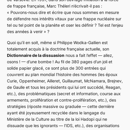
de frappe française
, Marc Théleri n’écrivait-il pas :
« Pouvons-nous dire et écrire que nous sommes en mesure
de défendre nos intérêts vitaux par une frappe nucléaire sur
tel ou tel point de la planète et oser les définir ? Tel est l’enjeu
des années à venir »
?
Quoi qu’il en soit, même si Philippe Wodka-Gallien est
totalement acquis à la doctrine française actuelle, son
Dictionnaire de la dissuasion
nous a fait l’effet — allez,
osons ! — d’une bombe ! Au fil de 380 pages d’un joli et
solide papier glacé, ce sont plus de 300 entrées qui
couvrent au plan mondial l’histoire des hommes (les époux
Curie, Oppenheimer, Ailleret, Guillaumat, McNamara, Brejnev,
de Gaulle et tous les présidents qui lui ont succédé, Reagan,
etc.), des problématiques (secret et information, course aux
armements, prolifération et contre-prolifération, etc.), des
stratégies (riposte massive ou graduée — cette dernière
ayant été joyeusement recyclée dans le langage du
Ministère de la Culture au titre de la loi Hadopi qui ne
dissuade que les ignorants — l’IDS, etc.), des organisations