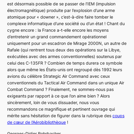
est désormais possible de se passer de l’IEM (impulsion
électromagnétique) produite par l’explosion d’une arme
atomique pour « downer », c’est-à-dire faire tomber le
complexe informatique d’une société ou d’un état ! Chant du
cygne encore : la France a-t-elle encore les moyens
d’entretenir un grand commandement opérationnel
uniquement pour un escadron de Mirage 2000N, un autre de
Rafale (qui rentrent tous deux des opérations sur la Libye,
exécutées avec des armes conventionnelles) soutenus par
celui des
C-135FR
? Combien de temps durera ce symbole
alors que même les États-unis ont regroupé dès 1992 leurs
avions du célèbre
Strategic Air Command
avec ceux
conventionnels du
Tactical Air Command
dans un unique
Air
Combat Command
? Finalement, ne sommes-nous pas
exigeants par rapport à ce que l’on aime bien ? Alors
sincèrement, loin de vous dissuader, nous vous
recommandons ce magnifique et pertinent ouvrage qui
mérite sans hésitation de figurer dans la rubrique des
coups
de cœur de l’Aérobibliothèque
!
Georges-Didier Rohrbacher