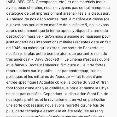
(AIEA, BEG, CEA, Greenpeace, etc.) et des matériels (nous
avons beau chercher, nous ne voyons pas ce qui manque au
catalogue de cet impressionnant arsenal) liés à la dissuasion.
Au hasard de nos découvertes, tant la matière est dense (ce
qui n’est pas peu dire en matière de nucléaire !), nous avons
appris notamment que le terme apocalyptique d’ « arme de
destruction massive » qu’on nous a asséné
ad nauseam
pour
justifier certaines interventions militaires récentes date en fait
de 1946, ou même qu’il existait une sorte de
Panzerfaust
nucléaire, la plus petite bombe atomique portant le nom du
très américain « Davy Crockett ». Le cinéma n’est pas oublié
et le fameux
Docteur Folamour
, film culte qui eut de fortes
répercussions sur le public — et par contrecoup, sur les
politiques et les militaires de l’époque — fait l’objet d’une
entrée spécifique ! Actualité oblige, la Corée du Sud et l’Iran
font l’objet d’une analyse détaillée, la Syrie et même la Libye
ne sont pas oubliées. Cependant, la dissuasion étant l’un de
nos sujets préférés et le ravitaillement en vol en particulier
une sorte d’obsession, nous avons regretté qu’une fois de
plus, cette technique essentielle ait été reléguée au rang
accessoire alors qu’elle eût mérité une entrée spécifique :