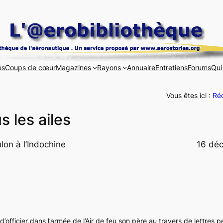
és
Coups de cœur
Magazines
Rayons
Annuaire
Entretiens
Forums
Qui
Vous êtes ici :
Réc
 les ailes
lon à l’Indochine
16 dé
 d’officier dans l’armée de l’Air de feu son père au travers de lettres 