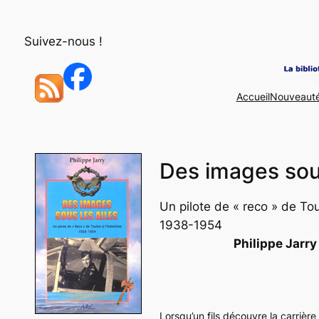
Aller
au
Suivez-nous !
contenu
Accueil
Nouveaut
Des images sous
Un pilote de « reco » de Tou
1938-1954
Philippe Jarry
Lorsqu’un fils découvre la carrière