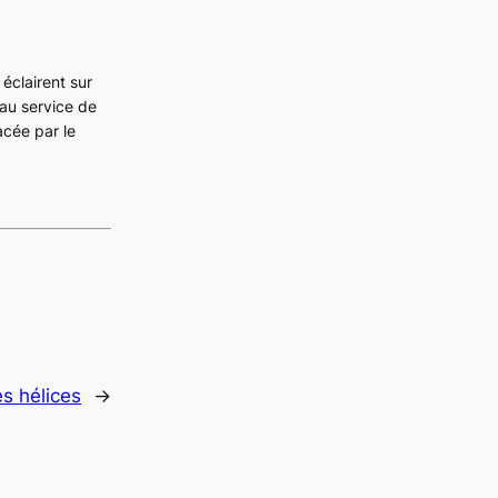
 éclairent sur
 au service de
acée par le
s hélices
→