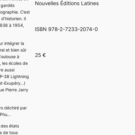
Nouvelles Éditions Latines
s gardés
iographie. C’est
d’historien. Il
1938 à 1954,
ISBN 978-2-7233-2074-0
r intégrer la
ral et bien sûr
25 €
Toulouse à
, les écoles de
re aussi
P-38 Lightning
int-Exupéry…)
e Pierre Jarry
ys déchiré par
n Phu…
 des états
s de tous