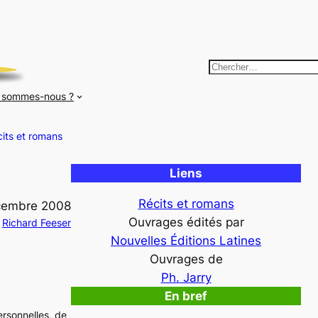
R
e
 sommes-nous ?
c
h
its et romans
e
r
Liens
c
h
Récits et romans
cembre 2008
e
Ouvrages édités par
Richard Feeser
r
Nouvelles Éditions Latines
Ouvrages de
Ph. Jarry
En bref
personnelles, de