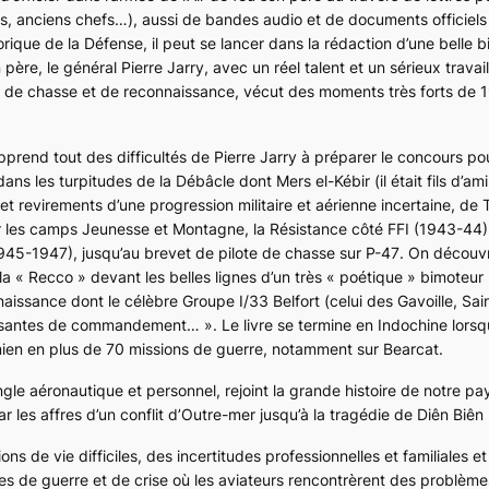
hes, anciens chefs…), aussi de bandes audio et de documents officiel
rique de la Défense, il peut se lancer dans la rédaction d’une belle b
père, le général Pierre Jarry, avec un réel talent et un sérieux travail 
te de chasse et de reconnaissance, vécut des moments très forts de 
prend tout des difficultés de Pierre Jarry à préparer le concours pou
ans les turpitudes de la Débâcle dont Mers el-Kébir (il était fils d’ami
et revirements d’une progression militaire et aérienne incertaine, de 
r les camps
Jeunesse et Montagne
, la Résistance côté FFI (1943-44)
945-1947), jusqu’au brevet de pilote de chasse sur
P-47
. On découv
a « Recco » devant les belles lignes d’un très « poétique » bimoteur
naissance dont le célèbre Groupe I/33 Belfort (celui des Gavoille, Sa
ssantes de commandement… ». Le livre se termine en Indochine lorsqu
amien en plus de 70 missions de guerre, notamment sur
Bearcat
.
le aéronautique et personnel, rejoint la grande histoire de notre pa
 les affres d’un conflit d’Outre-mer jusqu’à la tragédie de Diên Biê
 de vie difficiles, des incertitudes professionnelles et familiales et
s de guerre et de crise où les aviateurs rencontrèrent des problème