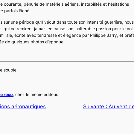
ie courante, pénurie de matériels aériens, instabilités et hésitations
re parfois lâché…
es sur une période qu’il vécut dans toute son intensité guerrière, nous
 qui ne remirent jamais en cause son inaltérable passion pour le vol
amiliale, écrite avec tendresse et élégance par Philippe Jarry, et préf
trée de quelques photos d’époque.
e souple
de reco
, chez le même éditeur.
ions aéronautiques
Suivante :
Au vent de