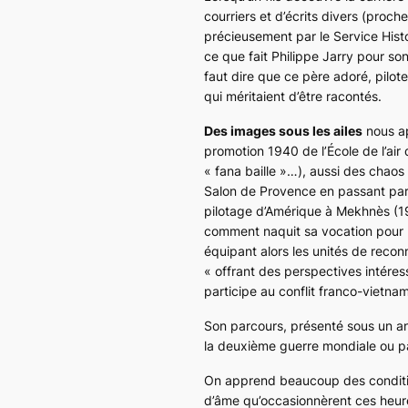
courriers et d’écrits divers (proc
précieusement par le Service Histo
ce que fait Philippe Jarry pour son 
faut dire que ce père adoré, pilo
qui méritaient d’être racontés.
Des images sous les ailes
nous ap
promotion 1940 de l’École de l’air d
« fana baille »…), aussi des chaos 
Salon de Provence en passant pa
pilotage d’Amérique à Mekhnès (1
comment naquit sa vocation pour l
équipant alors les unités de recon
« offrant des perspectives intére
participe au conflit franco-vietn
Son parcours, présenté sous un ang
la deuxième guerre mondiale ou par
On apprend beaucoup des conditions
d’âme qu’occasionnèrent ces heure