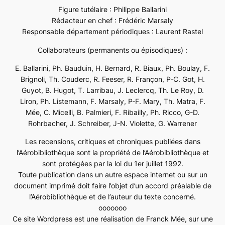
Figure tutélaire : Philippe Ballarini
Rédacteur en chef : Frédéric Marsaly
Responsable département périodiques : Laurent Rastel
Collaborateurs (permanents ou épisodiques) :
E. Ballarini, Ph. Bauduin, H. Bernard, R. Biaux, Ph. Boulay, F.
Brignoli, Th. Couderc, R. Feeser, R. Françon, P-C. Got, H.
Guyot, B. Hugot, T. Larribau, J. Leclercq, Th. Le Roy, D.
Liron, Ph. Listemann, F. Marsaly, P-F. Mary, Th. Matra, F.
Mée, C. Micelli, B. Palmieri, F. Ribailly, Ph. Ricco, G-D.
Rohrbacher, J. Schreiber, J-N. Violette, G. Warrener
Les recensions, critiques et chroniques publiées dans
l’Aérobibliothèque sont la propriété de l’Aérobibliothèque et
sont protégées par la loi du 1er juillet 1992.
Toute publication dans un autre espace internet ou sur un
document imprimé doit faire l’objet d’un accord préalable de
l’Aérobibliothèque et de l’auteur du texte concerné.
ooooooo
Ce site Wordpress est une réalisation de Franck Mée, sur une