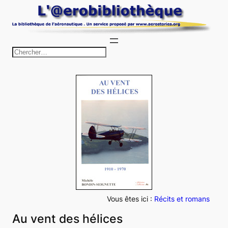
Aller
au
contenu
R
e
c
h
e
r
c
h
e
r
Vous êtes ici :
Récits et romans
Au vent des hélices