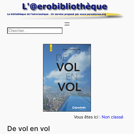
Aller
au
contenu
R
e
c
h
e
r
c
h
e
r
Vous êtes ici :
Non classé
De vol en vol