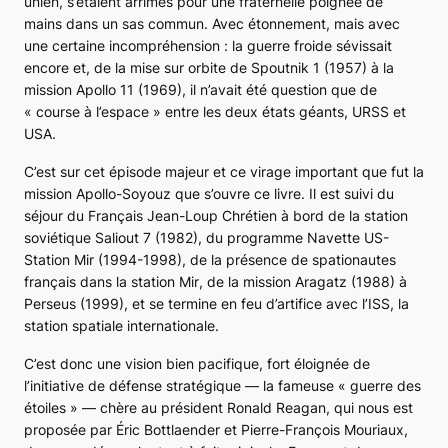
unien, s’étaient arrimés pour une fraternelle poignée de
mains dans un sas commun. Avec étonnement, mais avec
une certaine incompréhension : la guerre froide sévissait
encore et, de la mise sur orbite de Spoutnik 1 (1957) à la
mission Apollo 11 (1969), il n’avait été question que de
« course à l’espace » entre les deux états géants, URSS et
USA.
C’est sur cet épisode majeur et ce virage important que fut la
mission
Apollo-Soyouz
que s’ouvre ce livre. Il est suivi du
séjour du Français Jean-Loup Chrétien à bord de la station
soviétique
Saliout 7
(1982), du programme Navette US-
Station
Mir
(1994-1998), de la présence de spationautes
français dans la station
Mir
, de la mission
Aragatz
(1988) à
Perseus
(1999), et se termine en feu d’artifice avec l’ISS, la
station spatiale internationale.
C’est donc une vision bien pacifique, fort éloignée de
l’
initiative de défense stratégique
— la fameuse « guerre des
étoiles » — chère au président Ronald Reagan, qui nous est
proposée par Éric Bottlaender et Pierre-François Mouriaux,