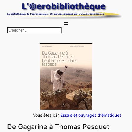
Aller
au
contenu
R
e
c
h
e
r
c
h
e
r
Vous êtes ici :
Essais et ouvrages thématiques
De Gagarine à Thomas Pesquet