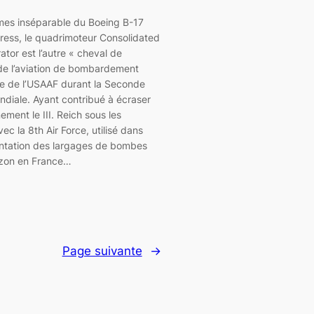
rmes inséparable du Boeing B-17
tress, le quadrimoteur Consolidated
ator est l’autre « cheval de
 de l’aviation de bombardement
ue de l’USAAF durant la Seconde
diale. Ayant contribué à écraser
ement le III. Reich sous les
c la 8th Air Force, utilisé dans
entation des largages de bombes
zon en France…
Page suivante
→