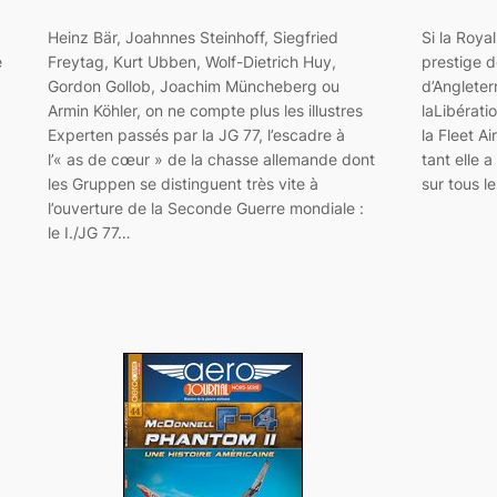
Heinz Bär, Joahnnes Steinhoff, Siegfried
Si la Roya
e
Freytag, Kurt Ubben, Wolf-Dietrich Huy,
prestige d
Gordon Gollob, Joachim Müncheberg ou
d’Angleter
Armin Köhler, on ne compte plus les illustres
laLibérati
Experten passés par la JG 77, l’escadre à
la Fleet A
l’« as de cœur » de la chasse allemande dont
tant elle a
les Gruppen se distinguent très vite à
sur tous l
l’ouverture de la Seconde Guerre mondiale :
le I./JG 77…