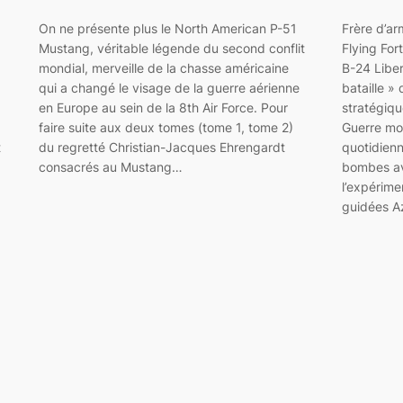
On ne présente plus le North American P-51
Frère d’a
Mustang, véritable légende du second conflit
Flying For
mondial, merveille de la chasse américaine
B-24 Liber
qui a changé le visage de la guerre aérienne
bataille »
en Europe au sein de la 8th Air Force. Pour
stratégiq
faire suite aux deux tomes (tome 1, tome 2)
Guerre mon
t
du regretté Christian-Jacques Ehrengardt
quotidienn
consacrés au Mustang…
bombes ave
l’expérim
guidées A