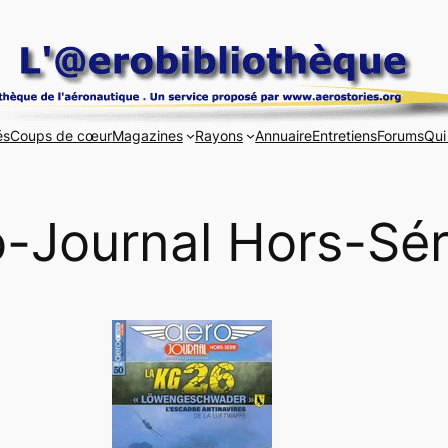
és
Coups de cœur
Magazines
Rayons
Annuaire
Entretiens
Forums
Qui
-Journal Hors-Sér