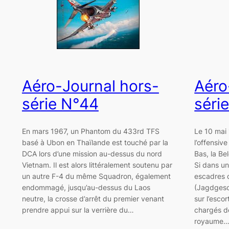
Aéro-Journal hors-
Aéro
série N°44
séri
En mars 1967, un Phantom du 433rd TFS
Le 10 mai
basé à Ubon en Thaïlande est touché par la
l’offensiv
DCA lors d’une mission au-dessus du nord
Bas, la Be
Vietnam. Il est alors littéralement soutenu par
Si dans un
un autre F-4 du même Squadron, également
escadres 
endommagé, jusqu’au-dessus du Laos
(Jagdgesc
neutre, la crosse d’arrêt du premier venant
sur l’esco
prendre appui sur la verrière du…
chargés de
royaume