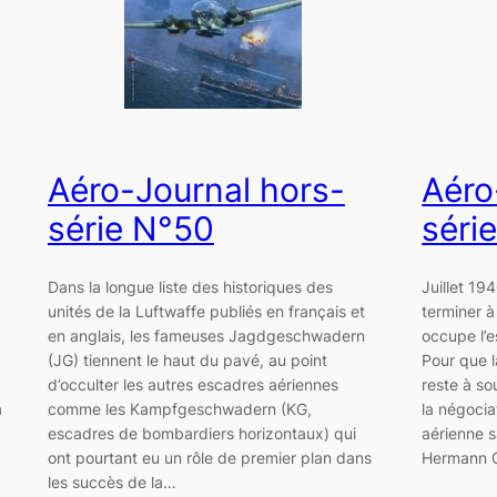
Aéro-Journal hors-
Aéro
série N°50
séri
Dans la longue liste des historiques des
Juillet 19
unités de la Luftwaffe publiés en français et
terminer à
a
en anglais, les fameuses Jagdgeschwadern
occupe l’e
(JG) tiennent le haut du pavé, au point
Pour que l
d’occulter les autres escadres aériennes
reste à so
a
comme les Kampfgeschwadern (KG,
la négocia
escadres de bombardiers horizontaux) qui
aérienne s
ont pourtant eu un rôle de premier plan dans
Hermann Gö
les succès de la…