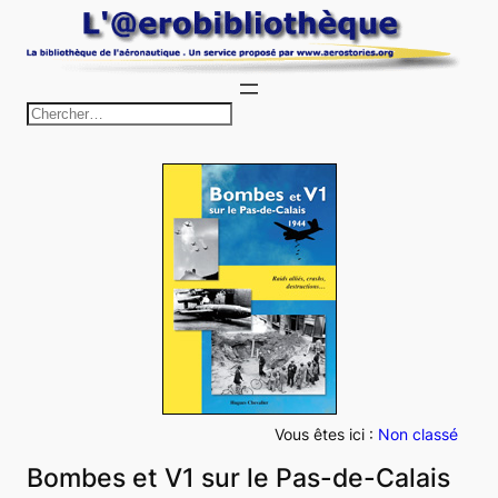
Aller
au
contenu
R
e
c
h
e
r
c
h
e
r
Vous êtes ici :
Non classé
Bombes et V1 sur le Pas-de-Calais