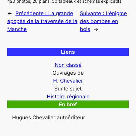
420 photos, 20 plans, 50 tableaux et schémas explicatifs
←
Précédente :
La grande
Suivante :
L’énigme
épopée de la traversée de la
des bombes en
Manche
bois
→
Liens
Non classé
Ouvrages de
H. Chevalier
Sur le sujet
Histoire régionale
En bref
Hugues Chevalier autoéditeur