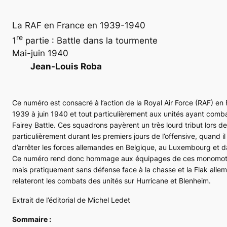
La RAF en France en 1939-1940
re
1
partie : Battle dans la tourmente
Mai-juin 1940
Jean-Louis Roba
Ce numéro est consacré à l’action de la
Royal Air Force (RAF)
en 
1939 à juin 1940 et tout particulièrement aux unités ayant comb
Fairey
Battle
. Ces
squadrons
payèrent un très lourd tribut lors 
particulièrement durant les premiers jours de l’offensive, quand il
d’arrêter les forces allemandes en Belgique, au Luxembourg et d
Ce numéro rend donc hommage aux équipages de ces monomoteu
mais pratiquement sans défense face à la chasse et la
Flak
allem
relateront les combats des unités sur
Hurricane
et
Blenheim
.
Extrait de l’éditorial de Michel Ledet
Sommaire :