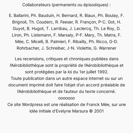
Collaborateurs (permanents ou épisodiques) :
E. Ballarini, Ph. Bauduin, H. Bernard, R. Biaux, Ph. Boulay, F.
Brignoli, Th. Couderc, R. Feeser, R. Françon, P-C. Got, H.
Guyot, B. Hugot, T. Larribau, J. Leclercq, Th. Le Roy, D.
Liron, Ph. Listemann, F. Marsaly, P-F. Mary, Th. Matra, F.
Mée, C. Micelli, B. Palmieri, F. Ribailly, Ph. Ricco, G-D.
Rohrbacher, J. Schreiber, J-N. Violette, G. Warrener
Les recensions, critiques et chroniques publiées dans
l’Aérobibliothèque sont la propriété de l’Aérobibliothèque et
sont protégées par la loi du 1er juillet 1992.
Toute publication dans un autre espace internet ou sur un
document imprimé doit faire l’objet d’un accord préalable de
l’Aérobibliothèque et de l’auteur du texte concerné.
ooooooo
Ce site Wordpress est une réalisation de Franck Mée, sur une
idée initiale d’Evelyne Marsura © 2001