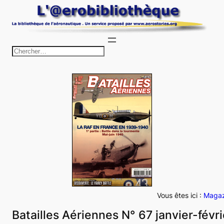
Aller
au
contenu
R
e
c
h
e
r
c
h
e
r
Vous êtes ici :
Magaz
Batailles Aériennes N° 67 janvier-févr