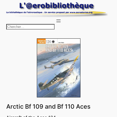
Aller
au
contenu
R
e
c
h
e
r
c
h
e
r
Arctic Bf 109 and Bf 110 Aces