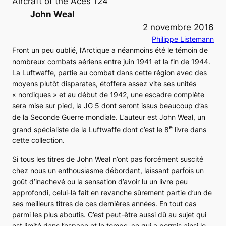
Aircraft of the Aces 124
John Weal
2 novembre 2016
Philippe Listemann
Front un peu oublié, l’Arctique a néanmoins été le témoin de
nombreux combats aériens entre juin 1941 et la fin de 1944.
La
Luftwaffe
, partie au combat dans cette région avec des
moyens plutôt disparates, étoffera assez vite ses unités
« nordiques » et au début de 1942, une escadre complète
sera mise sur pied, la
JG 5
dont seront issus beaucoup d’as
de la Seconde Guerre mondiale. L’auteur est John Weal, un
e
grand spécialiste de la
Luftwaffe
dont c’est le 8
livre dans
cette collection.
Si tous les titres de John Weal n’ont pas forcément suscité
chez nous un enthousiasme débordant, laissant parfois un
goût d’inachevé ou la sensation d’avoir lu un livre peu
approfondi, celui-là fait en revanche sûrement partie d’un de
ses meilleurs titres de ces dernières années. En tout cas
parmi les plus aboutis. C’est peut-être aussi dû au sujet qui
est limité dans l’espace et le temps, ce qui a permis ainsi le