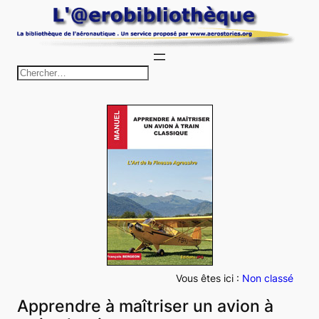
Aller
au
contenu
R
e
c
h
e
r
c
h
e
r
Vous êtes ici :
Non classé
Apprendre à maîtriser un avion à