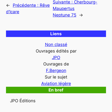
Suivante :
Cherbourg-
←
Précédente :
Rêve
Maupertus
d’Icare
Neptune 75
→
Liens
Non classé
Ouvrages édités par
JPO
Ouvrages de
F.Bergeon
Sur le sujet
Aviation légère
En bref
JPO Éditions