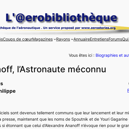
és
Coups de cœur
Magazines
Rayons
Annuaire
Entretiens
Forums
Qui
Vous êtes ici :
Biographies et au
off, l’Astronaute méconnu
is
P
hilippe
ificiels sont devenus tellement communs que leur lancement et leur mi
la presse, maintenant que les noms de Spoutnik et de Youri Gagarin
as si étonnant que celui d’Alexandre Ananoff n’évoque rien pour le gra