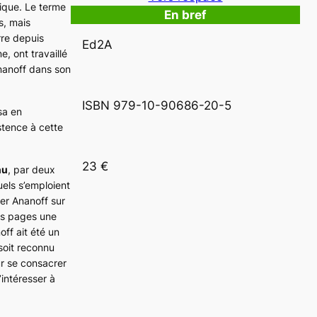
tique. Le terme
En bref
s, mais
rre depuis
Ed2A
, ont travaillé
Ananoff dans son
ISBN 979-10-90686-20-5
sa en
stence à cette
23 €
nu
, par deux
uels s’emploient
cer Ananoff sur
des pages une
ff ait été un
soit reconnu
r se consacrer
’intéresser à