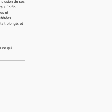
nclusion de ses
s » En fin
es et
éférées
tait plongé, et
 ce qui