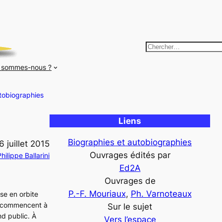
R
e
 sommes-nous ?
c
h
tobiographies
e
r
Liens
c
h
Biographies et autobiographies
6 juillet 2015
e
Ouvrages édités par
hilippe Ballarini
r
Ed2A
Ouvrages de
P.-F. Mouriaux
, 
Ph. Varnoteaux
se en orbite
e commencent à
Sur le sujet
nd public. À
Vers l’espace