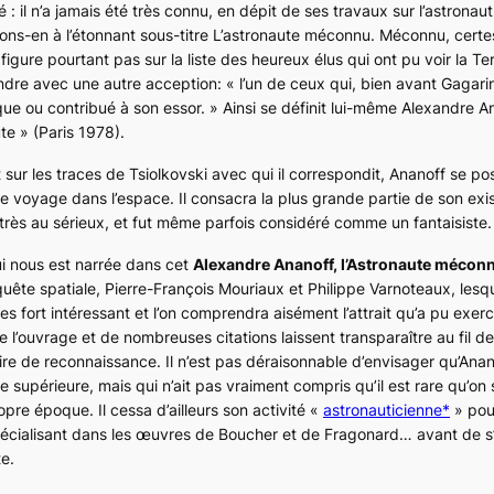
é : il n’a jamais été très connu, en dépit de ses travaux sur l’astronau
ons-en à l’étonnant sous-titre
L’astronaute méconnu
. Méconnu, certe
igure pourtant pas sur la liste des heureux élus qui ont pu voir la Te
dre avec une autre acception: « l’un de ceux qui, bien avant Gagarine
ique ou contribué à son essor. » Ainsi se définit lui-même Alexandre 
te » (Paris 1978).
 sur les traces de Tsiolkovski avec qui il correspondit, Ananoff se po
e voyage dans l’espace. Il consacra la plus grande partie de son exi
s très au sérieux, et fut même parfois considéré comme un fantaisiste.
qui nous est narrée dans cet
Alexandre Ananoff, l’Astronaute mécon
nquête spatiale, Pierre-François Mouriaux et Philippe Varnoteaux, lesq
tes fort intéressant et l’on comprendra aisément l’attrait qu’a pu exer
de l’ouvrage et de nombreuses citations laissent transparaître au fil 
ire de reconnaissance. Il n’est pas déraisonnable d’envisager qu’Anano
 supérieure, mais qui n’ait pas vraiment compris qu’il est rare qu’on 
re époque. Il cessa d’ailleurs son activité «
astronauticienne*
» pou
se spécialisant dans les œuvres de Boucher et de Fragonard… avant de s
te.