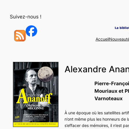
Aller
au
Suivez-nous !
contenu
Accueil
Nouveaut
Alexandre Anan
Pierre-Franço
Mouriaux et P
Varnoteaux
À une époque où les satellites art
n’ont même plus les honneurs de 
s’effacer des mémoires, il n’est p