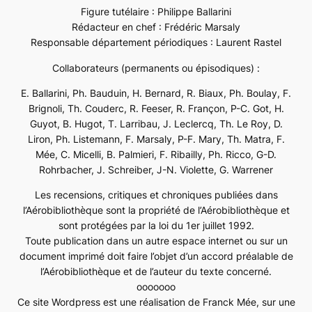
Figure tutélaire : Philippe Ballarini
Rédacteur en chef : Frédéric Marsaly
Responsable département périodiques : Laurent Rastel
Collaborateurs (permanents ou épisodiques) :
E. Ballarini, Ph. Bauduin, H. Bernard, R. Biaux, Ph. Boulay, F.
Brignoli, Th. Couderc, R. Feeser, R. Françon, P-C. Got, H.
Guyot, B. Hugot, T. Larribau, J. Leclercq, Th. Le Roy, D.
Liron, Ph. Listemann, F. Marsaly, P-F. Mary, Th. Matra, F.
Mée, C. Micelli, B. Palmieri, F. Ribailly, Ph. Ricco, G-D.
Rohrbacher, J. Schreiber, J-N. Violette, G. Warrener
Les recensions, critiques et chroniques publiées dans
l’Aérobibliothèque sont la propriété de l’Aérobibliothèque et
sont protégées par la loi du 1er juillet 1992.
Toute publication dans un autre espace internet ou sur un
document imprimé doit faire l’objet d’un accord préalable de
l’Aérobibliothèque et de l’auteur du texte concerné.
ooooooo
Ce site Wordpress est une réalisation de Franck Mée, sur une