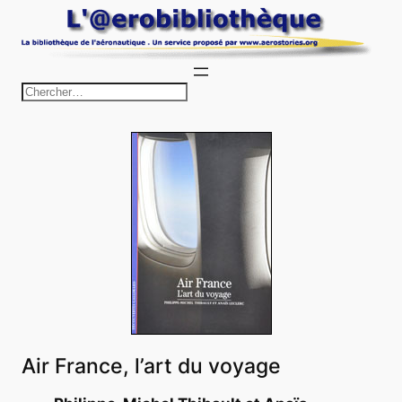
Aller
au
contenu
R
e
c
h
e
r
c
h
e
r
Air France, l’art du voyage