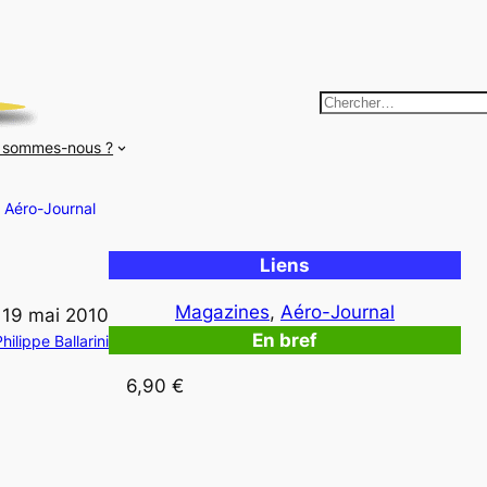
R
e
 sommes-nous ?
c
h
Aéro-Journal
e
r
Liens
c
h
Magazines
, 
Aéro-Journal
19 mai 2010
e
En bref
hilippe Ballarini
r
6,90 €