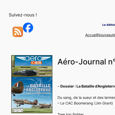
Aller
au
Suivez-nous !
contenu
Accueil
Nouveaut
Aéro-Journal n°1
–
Dossier : La Bataille d’Angleterr
Du sang, de la sueur et des larme
– Le CAC Boomerang (Jim Grant)
Tree top fighter