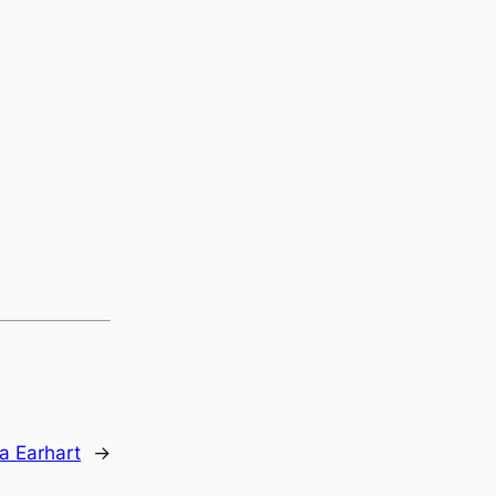
a Earhart
→