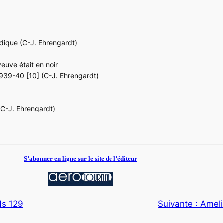
hodique (C-J. Ehrengardt)
veuve était en noir
1939-40 [10] (C-J. Ehrengardt)
 (C-J. Ehrengardt)
S’abonner en ligne sur le site de l’éditeur
Hs 129
Suivante :
Ameli