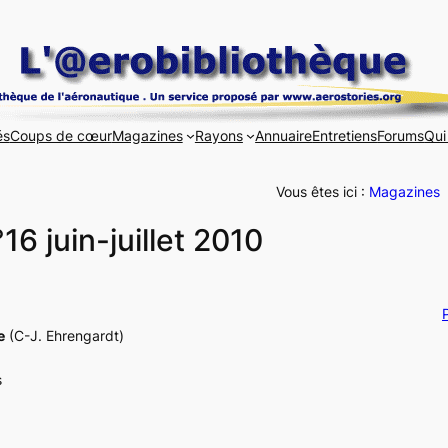
és
Coups de cœur
Magazines
Rayons
Annuaire
Entretiens
Forums
Qui
Vous êtes ici :
Magazines
6 juin-juillet 2010
P
e
(C-J. Ehrengardt)
s