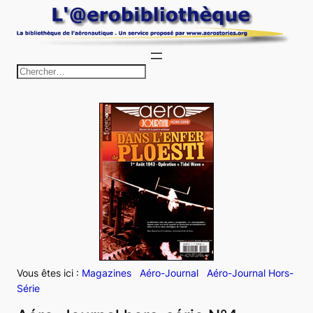
Aller
au
contenu
R
e
c
h
e
r
c
h
e
r
Vous êtes ici :
Magazines
Aéro-Journal
Aéro-Journal Hors-
Série