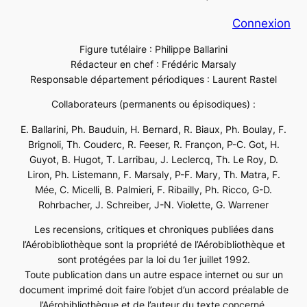
Connexion
Figure tutélaire : Philippe Ballarini
Rédacteur en chef : Frédéric Marsaly
Responsable département périodiques : Laurent Rastel
Collaborateurs (permanents ou épisodiques) :
E. Ballarini, Ph. Bauduin, H. Bernard, R. Biaux, Ph. Boulay, F.
Brignoli, Th. Couderc, R. Feeser, R. Françon, P-C. Got, H.
Guyot, B. Hugot, T. Larribau, J. Leclercq, Th. Le Roy, D.
Liron, Ph. Listemann, F. Marsaly, P-F. Mary, Th. Matra, F.
Mée, C. Micelli, B. Palmieri, F. Ribailly, Ph. Ricco, G-D.
Rohrbacher, J. Schreiber, J-N. Violette, G. Warrener
Les recensions, critiques et chroniques publiées dans
l’Aérobibliothèque sont la propriété de l’Aérobibliothèque et
sont protégées par la loi du 1er juillet 1992.
Toute publication dans un autre espace internet ou sur un
document imprimé doit faire l’objet d’un accord préalable de
l’Aérobibliothèque et de l’auteur du texte concerné.