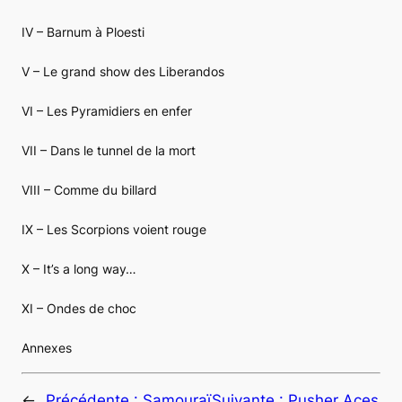
IV – Barnum à Ploesti
V – Le grand show des Liberandos
VI – Les Pyramidiers en enfer
VII – Dans le tunnel de la mort
VIII – Comme du billard
IX – Les Scorpions voient rouge
X – It’s a long way…
XI – Ondes de choc
Annexes
←
Précédente :
Samouraï
Suivante :
Pusher Aces