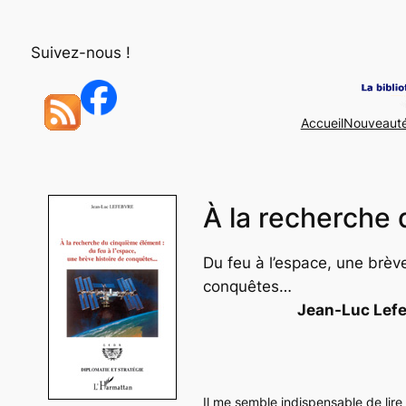
Aller
au
Suivez-nous !
contenu
Accueil
Nouveaut
À la recherche
Du feu à l’espace, une brève
conquêtes…
Jean-Luc Lef
Il me semble indispensable de lire e