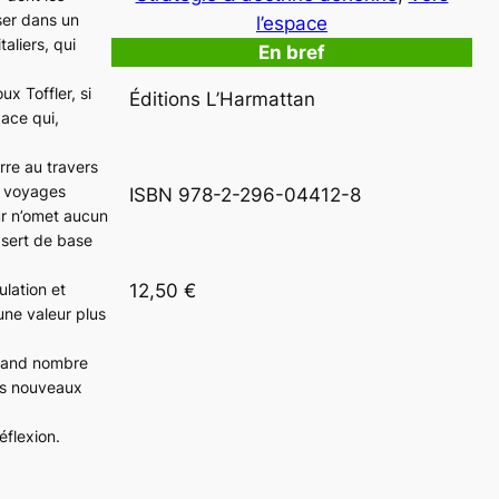
er dans un
l’espace
aliers, qui
En bref
x Toffler, si
Éditions L’Harmattan
pace qui,
erre au travers
ds voyages
ISBN 978-2-296-04412-8 
eur n’omet aucun
 sert de base
12,50 €
ulation et
une valeur plus
 grand nombre
ses nouveaux
éflexion.