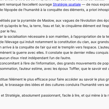
ient remarqué l’excellent ouvrage
Stratégie spatiale
— de nous expos
de l’épopée de l’humanité à la conquête des éléments, a priori inhospit
hétisés par la pyramide de Maslow, aux vagues de l’évolution des épou
it qu’après le feu, la terre, l’eau et l’air, le cinquième élément est l’es
par le feu.
r la socialisation nécessaire à son maintien, à l’appropriation de la t
ou de l’élevage qui induit notamment la constitution du clan, aux gran
arrive à la conquête de l’air qui est le tremplin vers l’espace. L’aut
mènent la guerre avec elles. Il constate que le dernier milieu conquis
aucun d’eux n’est indépendant l’un de l’autre.
st concomitant à l’ère de l’information, des grands mouvements de pop
sommation, l’auteur estime, avec les époux Toffler, que le savoir est 
itue l’élément le plus efficace pour faire accéder au savoir le plus
sé, le brassage des idées et des cultures conduira l’humanité vers 
 et Stratégie
, absolument passionnant, facile à lire, et qui mène à la r