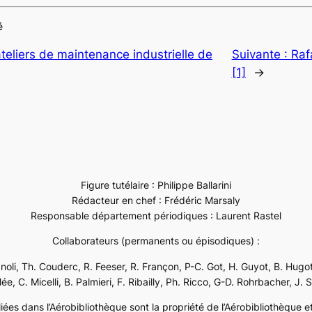
é
teliers de maintenance industrielle de
Suivante :
Raf
[1]
→
Figure tutélaire : Philippe Ballarini
Rédacteur en chef : Frédéric Marsaly
Responsable département périodiques : Laurent Rastel
Collaborateurs (permanents ou épisodiques) :
ignoli, Th. Couderc, R. Feeser, R. Françon, P-C. Got, H. Guyot, B. Hugot
e, C. Micelli, B. Palmieri, F. Ribailly, Ph. Ricco, G-D. Rohrbacher, J. 
ées dans l’Aérobibliothèque sont la propriété de l’Aérobibliothèque et 