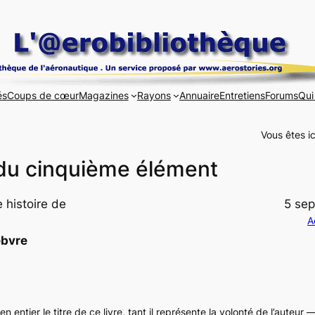
és
Coups de cœur
Magazines
Rayons
Annuaire
Entretiens
Forums
Qui
Vous êtes ic
 du cinquième élément
 histoire de
5 se
A
ebvre
n entier le titre de ce livre, tant il représente la volonté de l’auteur 