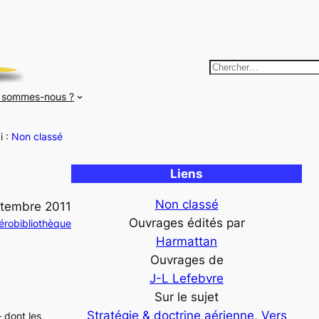
R
e
 sommes-nous ?
c
h
i :
Non classé
e
r
Liens
c
h
Non classé
ptembre 2011
e
Ouvrages édités par
érobibliothèque
r
Harmattan
Ouvrages de
J-L Lefebvre
Sur le sujet
Stratégie & doctrine aérienne
, 
Vers
— dont les