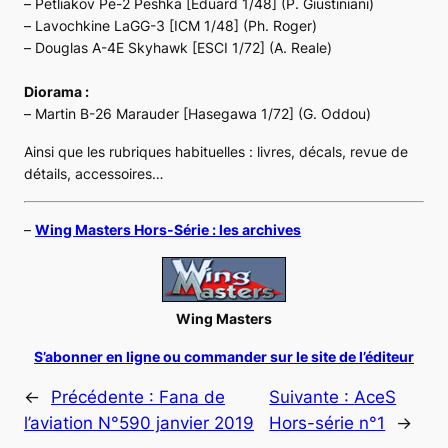
–
Petliakov Pe-2 Peshka
[Eduard 1/48] (P. Giustiniani)
–
Lavochkine LaGG-3
[ICM 1/48] (Ph. Roger)
–
Douglas A-4E Skyhawk
[ESCI 1/72] (A. Reale)
Diorama :
–
Martin B-26 Marauder
[Hasegawa 1/72] (G. Oddou)
Ainsi que les rubriques habituelles : livres, décals, revue de
détails, accessoires…
–
Wing Masters Hors-Série : les archives
Wing Masters
S’abonner en ligne ou commander sur le site de l’éditeur
←
Précédente :
Fana de
Suivante :
AceS
l’aviation N°590 janvier 2019
Hors-série n°1
→