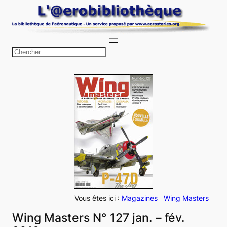
Aller
au
contenu
R
e
c
h
e
r
c
h
e
r
Vous êtes ici :
Magazines
Wing Masters
Wing Masters N° 127 jan. – fév.