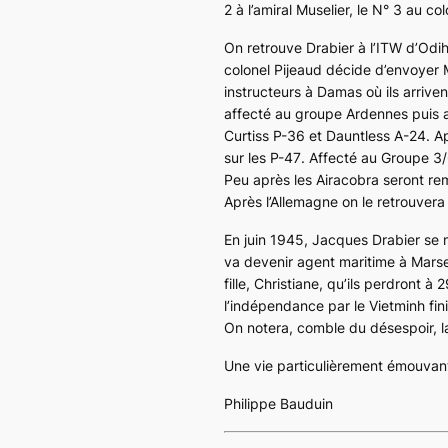
2 à l’amiral Muselier, le N° 3 au co
On retrouve Drabier à l’ITW d’Odih
colonel Pijeaud décide d’envoyer
instructeurs à Damas où ils arrive
affecté au groupe Ardennes puis a
Curtiss P-36
et
Dauntless A-24
. A
sur les
P-47
. Affecté au Groupe 3
Peu après les
Airacobra
seront re
Après l’Allemagne on le retrouvera 
En juin 1945, Jacques Drabier se m
va devenir agent maritime à Marsei
fille, Christiane, qu’ils perdront
l’indépendance par le Vietminh finir
On notera, comble du désespoir, l
Une vie particulièrement émouvant
Philippe Bauduin