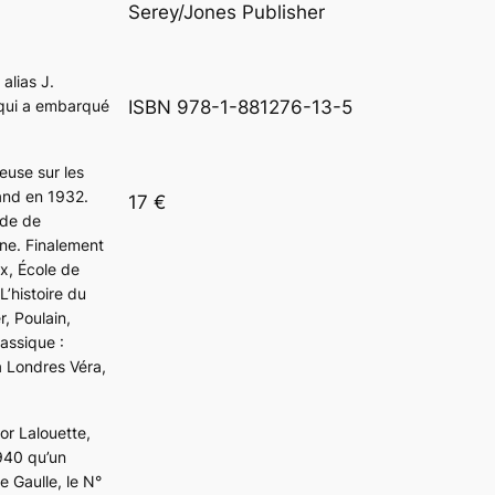
Serey/Jones Publisher 
alias J.
 qui a embarqué
ISBN 978-1-881276-13-5
euse sur les
and en 1932.
17 €
nde de
eune. Finalement
ix, École de
L’histoire du
, Poulain,
lassique :
à Londres Véra,
or Lalouette,
1940 qu’un
e Gaulle, le N°