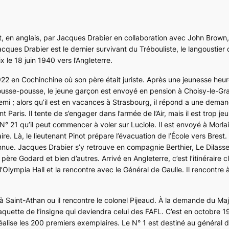
crit, en anglais, par Jacques Drabier en collaboration avec John Brown, 
ues Drabier est le dernier survivant du Trébouliste, le langoustier
x le 18 juin 1940 vers l’Angleterre.
922 en Cochinchine où son père était juriste. Après une jeunesse heur
usse-pousse, le jeune garçon est envoyé en pension à Choisy-le-Gr
emi ; alors qu’il est en vacances à Strasbourg, il répond a une dema
t Paris. Il tente de s’engager dans l’armée de l’Air, mais il est trop j
 N° 21 qu’il peut commencer à voler sur
Luciole
. Il est envoyé à Morla
re. Là, le lieutenant Pinot prépare l’évacuation de l’École vers Brest. 
nue. Jacques Drabier s’y retrouve en compagnie Berthier, Le Dilasser
père Godard et bien d’autres. Arrivé en Angleterre, c’est l’itinéraire c
Olympia Hall et la rencontre avec le Général de Gaulle. Il rencontre 
à Saint-Athan ou il rencontre le colonel Pijeaud. À la demande du Maj
aquette de l’insigne qui deviendra celui des FAFL. C’est en octobre 
alise les 200 premiers exemplaires. Le N° 1 est destiné au général d