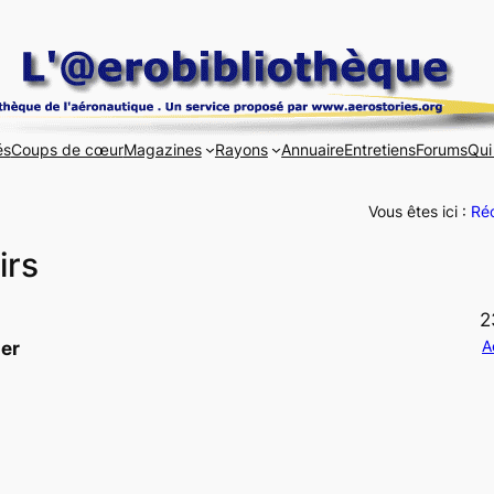
és
Coups de cœur
Magazines
Rayons
Annuaire
Entretiens
Forums
Qui
Vous êtes ici :
Réc
irs
2
A
er