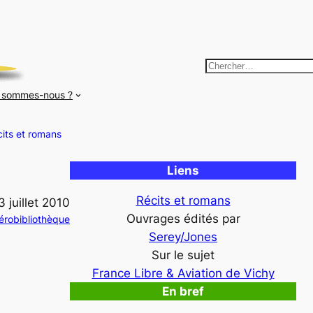
R
e
 sommes-nous ?
c
h
its et romans
e
r
Liens
c
h
Récits et romans
3 juillet 2010
e
Ouvrages édités par
érobibliothèque
r
Serey/Jones
Sur le sujet
France Libre & Aviation de Vichy
En bref