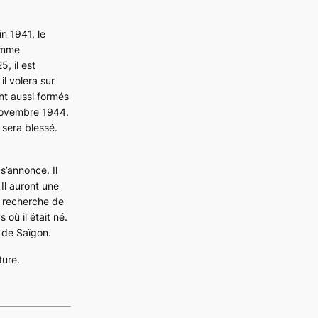
in 1941, le
omme
25
, il est
l volera sur
ont aussi formés
 novembre 1944.
 sera blessé.
s’annonce. Il
Il auront une
la recherche de
 où il était né.
 de Saïgon.
ture.