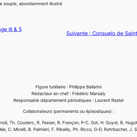
e souple, abondamment illustré
e III & 5
Suivante :
Consuelo de Sain
Figure tutélaire : Philippe Ballarini
Rédacteur en chef : Frédéric Marsaly
Responsable département périodiques : Laurent Rastel
Collaborateurs (permanents ou épisodiques) :
ignoli, Th. Couderc, R. Feeser, R. Françon, P-C. Got, H. Guyot, B. Hugot
e, C. Micelli, B. Palmieri, F. Ribailly, Ph. Ricco, G-D. Rohrbacher, J. 