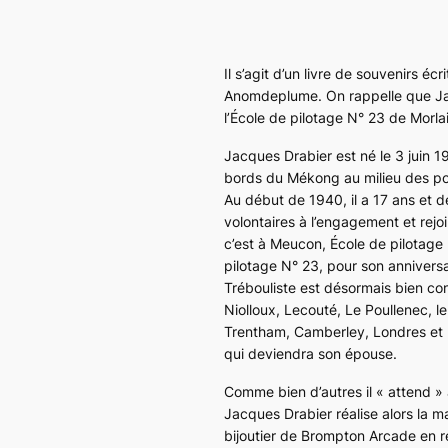
Il s’agit d’un livre de souvenirs é
Anomdeplume. On rappelle que Jacq
l’École de pilotage N° 23 de Morlai
Jacques Drabier est né le 3 juin 1
bords du Mékong au milieu des po
Au début de 1940, il a 17 ans et d
volontaires à l’engagement et rejoin
c’est à Meucon, École de pilotage
pilotage N° 23, pour son anniversai
Trébouliste est désormais bien con
Niolloux, Lecouté, Le Poullenec, le 
Trentham, Camberley, Londres et l’
qui deviendra son épouse.
Comme bien d’autres il « attend » 
Jacques Drabier réalise alors la m
bijoutier de Brompton Arcade en ré