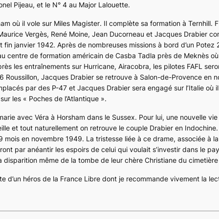
lonel Pijeau, et le N° 4 au Major Lalouette.
am où il vole sur
Miles Magister
. Il complète sa formation à Ternhill. F
 Maurice Vergès, René Moine, Jean Ducorneau et Jacques Drabier c
nt fin janvier 1942. Après de nombreuses missions à bord d’un
Potez 
u centre de formation américain de Casba Tadla près de Meknès où i
près les entraînements sur
Hurricane
,
Airacobra
, les pilotes FAFL ser
/6 Roussillon, Jacques Drabier se retrouve à Salon-de-Provence en
mplacés par des
P-47
et Jacques Drabier sera engagé sur l’Italie où il
sur les « Poches de l’Atlantique ».
arie avec Véra à Horsham dans le Sussex. Pour lui, une nouvelle vie 
lle et tout naturellement on retrouve le couple Drabier en Indochine. 
 à 29 mois en novembre 1949. La tristesse liée à ce drame, associée à 
ont par anéantir les espoirs de celui qui voulait s’investir dans le pays
a disparition même de la tombe de leur chère Christiane du cimetière
e d’un héros de la France Libre dont je recommande vivement la lec