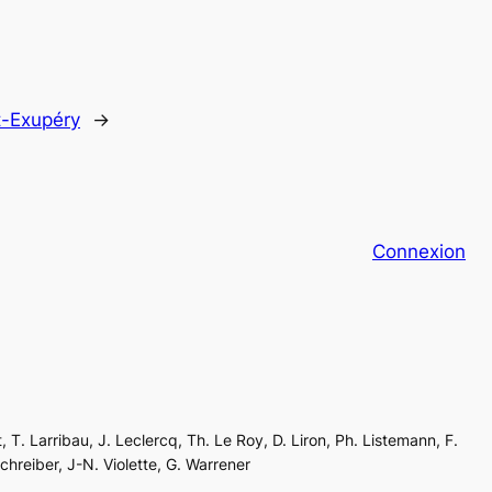
t-Exupéry
→
Connexion
, T. Larribau, J. Leclercq, Th. Le Roy, D. Liron, Ph. Listemann, F.
Schreiber, J-N. Violette, G. Warrener