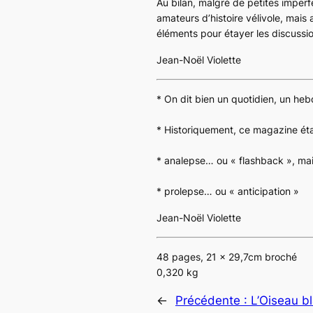
Au bilan, malgré de petites imper
amateurs d’histoire vélivole, mais
éléments pour étayer les discussio
Jean-Noël Violette
* On dit bien un quotidien, un h
* Historiquement, ce magazine ét
* analepse… ou
« flashback »
, ma
* prolepse… ou « anticipation »
Jean-Noël Violette
48 pages, 21 x 29,7cm broché
0,320 kg
←
Précédente :
L’Oiseau b