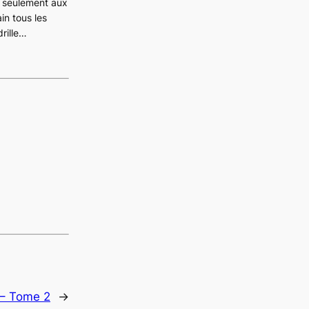
n seulement aux
in tous les
drille…
 – Tome 2
→