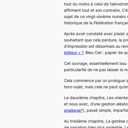
tout du moins à celui de l’aérodro
affirment tout et son contraire. C’
sujet de ce vingt-sixième numér
historique de la Fédération frança
Après avoir constaté avec plaisir 
souhaitant que cela perdure, la pr
d’impression est désormais au rend
éditeur » *
, Bleu Ciel : papier de 
Cet ouvrage, essentiellement issu
particularité de ne pas laisser la 
Cela commence par un
prologue
q
hors-sujet, mais cela ne peut qu’en
Le deuxième chapitre,
Les orient
et nous avec, d’une gestion aléato
analepse*
), passé simple, imparfa
Au troisième chapitre,
La genèse 
de narration bien plus agréable. L