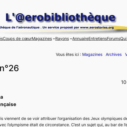
és
Coups de cœur
Magazines
Rayons
Annuaire
Entretiens
Forums
Qui
Vous êtes ici :
Magazines
Archives
V
 n°26
10
la
ançaise
is viennent de se voir attribuer l’organisation des Jeux olympiques 
c l’olympisme était de circonstance. C’est un sujet qui, au bar de l’e