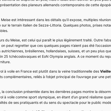
une présentation des planeurs allemands contemporains de cette épopé
u Meise
est intéressant dans les détails qu’il expose, multiples réunion
 sur le terrain italien de Sezze-Littoria. Quelques photos, prises no
ables.
urs du Meise
, est celui qui paraît le plus légèrement traité. Outre l’
, on peut regretter que ces quelques pages n’aient pas été l’occasio
autrichiennes, brésiliennes, hollandaises, suisses, et un peu plus qu
lin 25 tchécoslovaques et EoN Olympia anglais. A ce moment du repas
niture.
ol à voile en France
est plutôt dans la veine traditionnelle des
Vieill
s complémentaires, reliés à l’objet principal de l’ouvrage par une pet
é, la conclusion présentée dans les dernières pages montre la désorm
 vol à voile comme sport olympique, en étant d’un grand réalisme quant
talités de ses pratiquants et du sens du spectacle pour le public mod