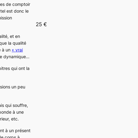
stes de comptoir
tel est donc le
ission
25 €
ité, et en
que la qualité
e à un
« vrai
page dynamique…
tres qui ont la
essions un peu
is qui souffre,
sponde à une
rieur, etc.
ent à un présent
de corps à