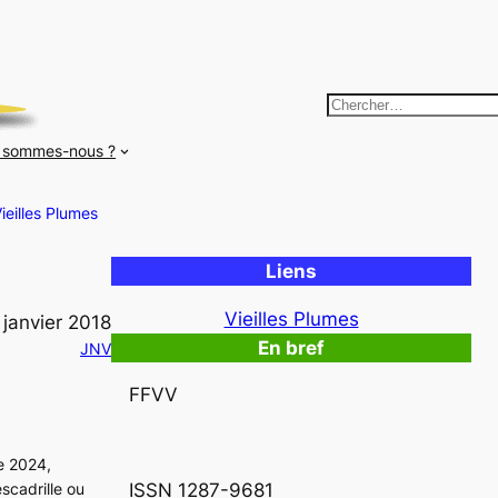
R
e
 sommes-nous ?
c
h
ieilles Plumes
e
r
Liens
c
h
Vieilles Plumes
 janvier 2018
e
En bref
JNV
r
FFVV
de 2024,
scadrille ou
ISSN 1287-9681 