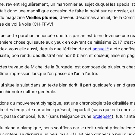
me, revient régulièrement, un marronnier au sujet duquel les spéciali
était donc une magnifique occasion de faire le point sur ce dossier, et 
o du magazine
Vieilles plumes
, devenu désormais annuel, de la Comm
ise de vol à voile (CH-FFVV).
que cette parution annoncée une fois par an est bien devenue une réal
emière chose qui saute aux yeux en ouvrant ce millésime 2017, c’est 
ez-vous elle aussi, depuis que l’édition de cet
annuel *
a été confié
qualité, bon rendu des illustrations noir & blanc et couleur, mise en 
 des travaux de Michel de la Burgade, est composé de plusieurs chapi
même impression lorsque l’on passe de l’un à l’autre.
ui situe le sujet dans un texte bien écrit. Il part quelquefois en digr
richir notre culture générale.
ations du mouvement olympique
, est une chronologie très détaillée ma
ire des temps de narration : présent, imparfait (sans que cela corre
it, passé composé, futur (sans l’élégance d’une
prolepse*
), futur anté
du planeur olympique
, nous soufflons car le récit revient principalem
e contenu se disperse un peu, mais il fallait bien donner un peu plus 