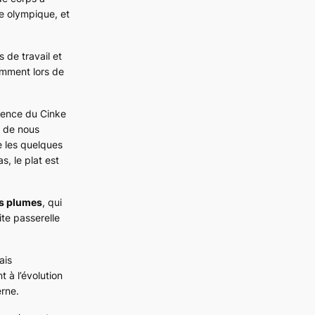
e olympique, et
s de travail et
tamment lors de
absence du Cinke
n de nous
e les quelques
, le plat est
es plumes
, qui
ite passerelle
ais
 à l’évolution
erne.