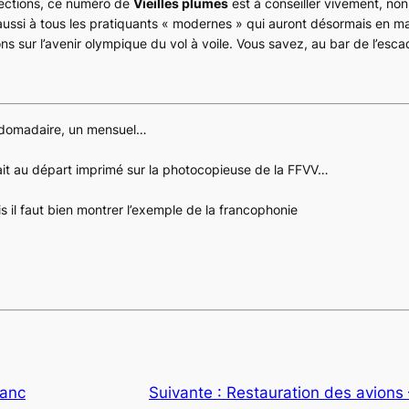
fections, ce numéro de
Vieilles plumes
est à conseiller vivement, no
 aussi à tous les pratiquants « modernes » qui auront désormais en ma
ns sur l’avenir olympique du vol à voile. Vous savez, au bar de l’esca
ebdomadaire, un mensuel…
ait au départ imprimé sur la photocopieuse de la FFVV…
is il faut bien montrer l’exemple de la francophonie
lanc
Suivante :
Restauration des avions