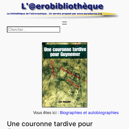
Aller
au
contenu
R
e
c
h
e
r
c
h
e
r
Vous êtes ici :
Biographies et autobiographies
Une couronne tardive pour