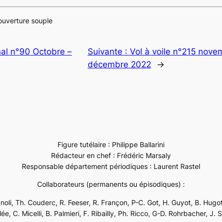
ouverture souple
al n°90 Octobre –
Suivante :
Vol à voile n°215 nove
décembre 2022
→
Figure tutélaire : Philippe Ballarini
Rédacteur en chef : Frédéric Marsaly
Responsable département périodiques : Laurent Rastel
Collaborateurs (permanents ou épisodiques) :
ignoli, Th. Couderc, R. Feeser, R. Françon, P-C. Got, H. Guyot, B. Hugot
e, C. Micelli, B. Palmieri, F. Ribailly, Ph. Ricco, G-D. Rohrbacher, J. 