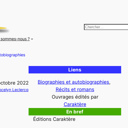
R
e
 sommes-nous ?
c
h
tobiographies
e
r
Liens
c
h
Biographies et autobiographies
, 
octobre 2022
e
Récits et romans
ocelyn Leclercq
r
Ouvrages édités par
Caraktère
En bref
Éditions Caraktère
