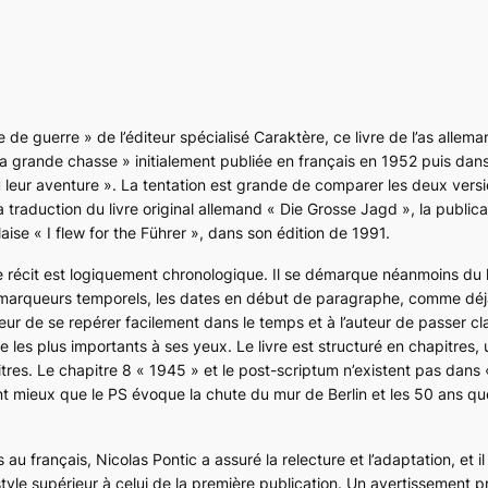
e de guerre » de l’éditeur spécialisé Caraktère, ce livre de l’as alle
La grande chasse » initialement publiée en français en 1952 puis dan
lu leur aventure ». La tentation est grande de comparer les deux vers
traduction du livre original allemand « Die Grosse Jagd », la publica
laise « I flew for the Führer », dans son édition de 1991.
le récit est logiquement chronologique. Il se démarque néanmoins du 
marqueurs temporels, les dates en début de paragraphe, comme déjà l
eur de se repérer facilement dans le temps et à l’auteur de passer c
e les plus importants à ses yeux. Le livre est structuré en chapitres,
es. Le chapitre 8 « 1945 » et le post-scriptum n’existent pas dans 
nt mieux que le PS évoque la chute du mur de Berlin et les 50 ans qu
 au français, Nicolas Pontic a assuré la relecture et l’adaptation, et il
 style supérieur à celui de la première publication. Un avertissement 