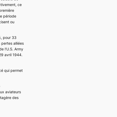
ectivement, ce
 première
te période
cisent ou
5, pour 33
 pertes alliées
de l’U.S. Army
29 avril 1944.
acé qui permet
e
ux aviateurs
’étagère des