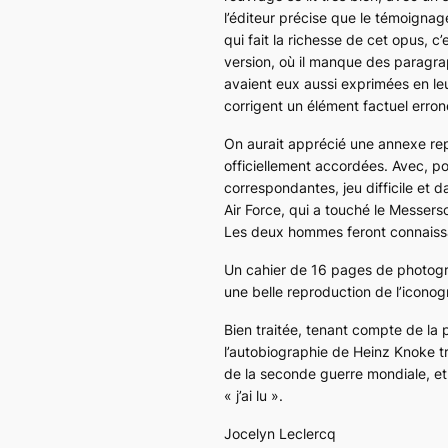
l’éditeur précise que le témoignage
qui fait la richesse de cet opus, 
version, où il manque des paragra
avaient eux aussi exprimées en l
corrigent un élément factuel erron
On aurait apprécié une annexe repr
officiellement accordées. Avec, po
correspondantes, jeu difficile et 
Air Force, qui a touché le Messers
Les deux hommes feront connaissa
Un cahier de 16 pages de photograp
une belle reproduction de l’iconog
Bien traitée, tenant compte de la 
l’autobiographie de Heinz Knoke t
de la seconde guerre mondiale, et r
« j’ai lu ».
Jocelyn Leclercq