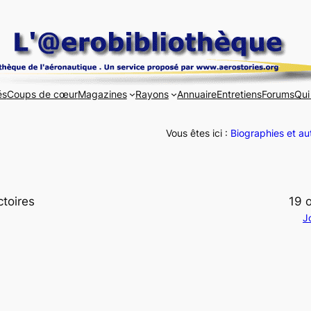
és
Coups de cœur
Magazines
Rayons
Annuaire
Entretiens
Forums
Qui
Vous êtes ici :
Biographies et au
ctoires
19 
J