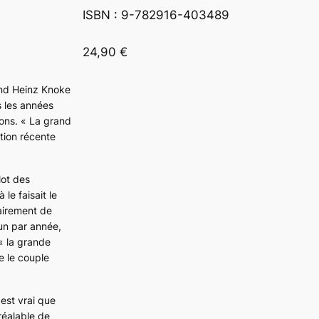
ISBN : 9-782916-403489

24,90 €
mand Heinz Knoke
s les années
ions. « La grand
tion récente
lot des
e faisait le
lairement de
 un par année,
« la grande
e le couple
 est vrai que
préalable de