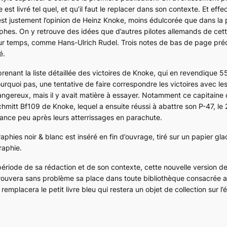
 est livré tel quel, et qu’il faut le replacer dans son contexte. Et eff
c’est justement l’opinion de Heinz Knoke, moins édulcorée que dans la
phes. On y retrouve des idées que d’autres pilotes allemands de cet
eur temps, comme Hans-Ulrich Rudel. Trois notes de bas de page pré
é.
enant la liste détaillée des victoires de Knoke, qui en revendique 5
urquoi pas, une tentative de faire correspondre les victoires avec les
dangereux, mais il y avait matière à essayer. Notamment ce capitaine 
chmitt Bf109 de Knoke, lequel a ensuite réussi à abattre son P-47, le 
nce peu après leurs atterrissages en parachute.
hies noir & blanc est inséré en fin d’ouvrage, tiré sur un papier gl
raphie.
période de sa rédaction et de son contexte, cette nouvelle version d
rouvera sans problème sa place dans toute bibliothèque consacrée a
emplacera le petit livre bleu qui restera un objet de collection sur l