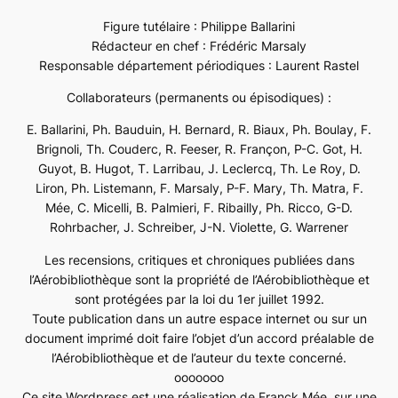
Figure tutélaire : Philippe Ballarini
Rédacteur en chef : Frédéric Marsaly
Responsable département périodiques : Laurent Rastel
Collaborateurs (permanents ou épisodiques) :
E. Ballarini, Ph. Bauduin, H. Bernard, R. Biaux, Ph. Boulay, F.
Brignoli, Th. Couderc, R. Feeser, R. Françon, P-C. Got, H.
Guyot, B. Hugot, T. Larribau, J. Leclercq, Th. Le Roy, D.
Liron, Ph. Listemann, F. Marsaly, P-F. Mary, Th. Matra, F.
Mée, C. Micelli, B. Palmieri, F. Ribailly, Ph. Ricco, G-D.
Rohrbacher, J. Schreiber, J-N. Violette, G. Warrener
Les recensions, critiques et chroniques publiées dans
l’Aérobibliothèque sont la propriété de l’Aérobibliothèque et
sont protégées par la loi du 1er juillet 1992.
Toute publication dans un autre espace internet ou sur un
document imprimé doit faire l’objet d’un accord préalable de
l’Aérobibliothèque et de l’auteur du texte concerné.
ooooooo
Ce site Wordpress est une réalisation de Franck Mée, sur une