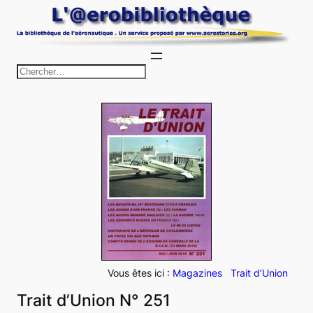
Aller
au
contenu
R
e
c
h
e
r
c
h
e
r
Vous êtes ici :
Magazines
Trait d’Union
Trait d’Union N° 251