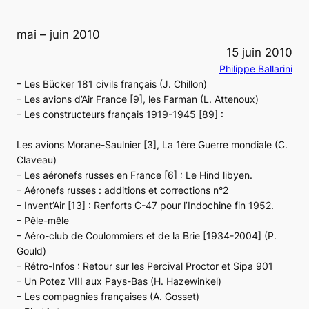
mai – juin 2010
15 juin 2010
Philippe Ballarini
– Les Bücker 181 civils français (J. Chillon)
– Les avions d’Air France [9], les Farman (L. Attenoux)
– Les constructeurs français 1919-1945 [89] :
Les avions Morane-Saulnier [3], La 1ère Guerre mondiale (C.
Claveau)
– Les aéronefs russes en France [6] : Le Hind libyen.
– Aéronefs russes : additions et corrections n°2
– Invent’Air [13] : Renforts C-47 pour l’Indochine fin 1952.
– Pêle-mêle
– Aéro-club de Coulommiers et de la Brie [1934-2004] (P.
Gould)
– Rétro-Infos : Retour sur les Percival Proctor et Sipa 901
– Un Potez VIII aux Pays-Bas (H. Hazewinkel)
– Les compagnies françaises (A. Gosset)