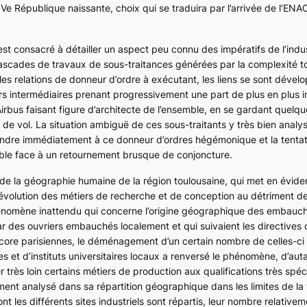
Ve République naissante, choix qui se traduira par l’arrivée de l’ENA
st consacré à détailler un aspect peu connu des impératifs de l’indus
cascades de travaux de sous-traitances générées par la complexité to
 relations de donneur d’ordre à exécutant, les liens se sont dével
rs intermédiaires prenant progressivement une part de plus en plus 
irbus faisant figure d’architecte de l’ensemble, en se gardant quel
e vol. La situation ambiguë de ces sous-traitants y très bien analys
ondre immédiatement à ce donneur d’ordres hégémonique et la tentat
rable face à un retournement brusque de conjoncture.
 de la géographie humaine de la région toulousaine, qui met en évide
 évolution des métiers de recherche et de conception au détriment d
nomène inattendu qui concerne l’origine géographique des embauche
ar des ouvriers embauchés localement et qui suivaient les directives 
ncore parisiennes, le déménagement d’un certain nombre de celles-c
et d’instituts universitaires locaux a renversé le phénomène, d’autan
 très loin certains métiers de production aux qualifications très spéc
ment analysé dans sa répartition géographique dans les limites de la v
nt les différents sites industriels sont répartis, leur nombre relativem