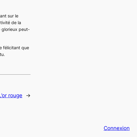
ant sur le
ivité de la
 glorieux peut-
 félicitant que
tu.
L’or rouge
→
Connexion