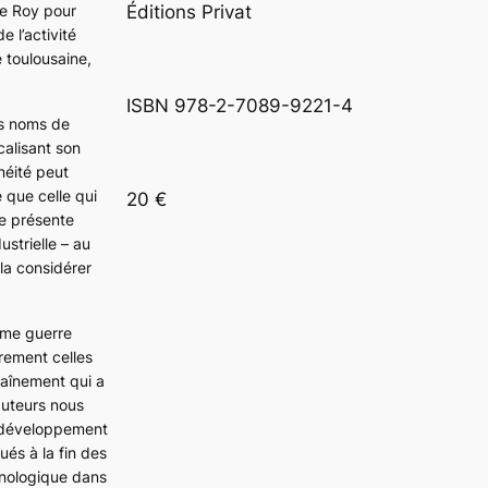
Le Roy pour
Éditions Privat
 l’activité
 toulousaine,
ISBN 978-2-7089-9221-4
es noms de
calisant son
néité peut
 que celle qui
20 €
le présente
strielle – au
 la considérer
ième guerre
èrement celles
haînement qui a
auteurs nous
e développement
és à la fin des
hnologique dans