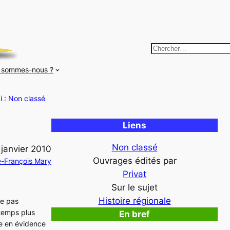
R
e
 sommes-nous ?
c
h
i :
Non classé
e
r
Liens
c
h
Non classé
 janvier 2010
e
Ouvrages édités par
e-François Mary
r
Privat
Sur le sujet
Histoire régionale
ne pas
 temps plus
En bref
e en évidence