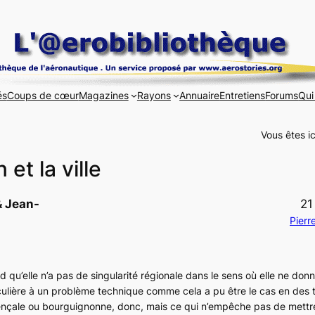
és
Coups de cœur
Magazines
Rayons
Annuaire
Entretiens
Forums
Qui
Vous êtes ic
 et la ville
& Jean-
21
Pierr
nd qu’elle n’a pas de singularité régionale dans le sens où elle ne don
iculière à un problème technique comme cela a pu être le cas en des
ençale ou bourguignonne, donc, mais ce qui n’empêche pas de mettr