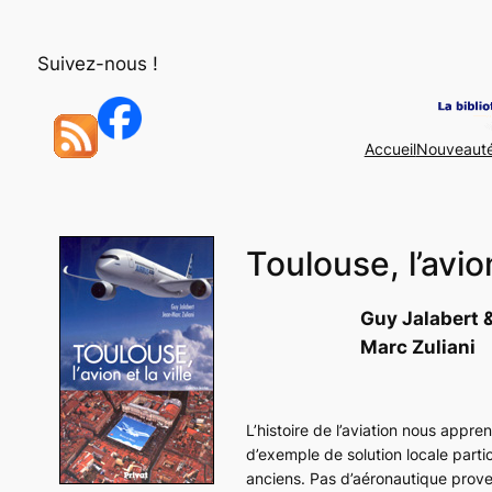
Aller
au
Suivez-nous !
contenu
Accueil
Nouveaut
Toulouse, l’avion
Guy Jalabert 
Marc Zuliani
L’histoire de l’aviation nous appre
d’exemple de solution locale part
anciens. Pas d’aéronautique prov