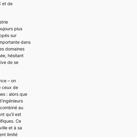
C et de
trie
ujours plus
oppés sur
importante dans
ques domaines
ée, hésitant
ive de se
nce – on
e ceux de
s : alors que
d’ingénieurs
i combiné au
t qu’il est
ifiques. Ce
ille et à sa
ent limité