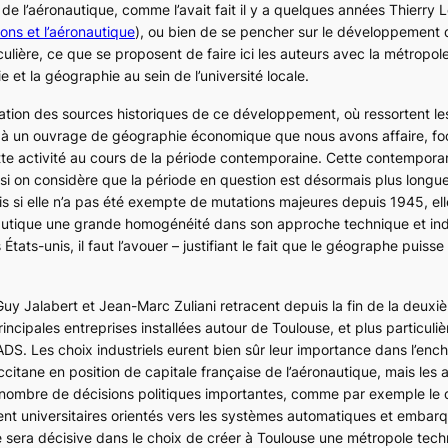
 de l’aéronautique, comme l’avait fait il y a quelques années Thierry 
ons et l’aéronautique
), ou bien de se pencher sur le développement de
lière, ce que se proposent de faire ici les auteurs avec la métropole
 et la géographie au sein de l’université locale.
ocation des sources historiques de ce développement, où ressortent l
n à un ouvrage de géographie économique que nous avons affaire, fo
te activité au cours de la période contemporaine. Cette contempora
si on considère que la période en question est désormais plus longue
is si elle n’a pas été exempte de mutations majeures depuis 1945, el
onautique une grande homogénéité dans son approche technique et indu
tats-unis, il faut l’avouer – justifiant le fait que le géographe puisse
Guy Jalabert et Jean-Marc Zuliani retracent depuis la fin de la deux
cipales entreprises installées autour de Toulouse, et plus particuli
EADS. Les choix industriels eurent bien sûr leur importance dans l’enc
ccitane en position de capitale française de l’aéronautique, mais les 
in nombre de décisions politiques importantes, comme par exemple l
nt universitaires orientés vers les systèmes automatiques et embarqu
e sera décisive dans le choix de créer à Toulouse une métropole tec