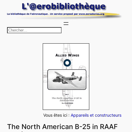
Aller
au
contenu
R
e
c
h
e
r
c
h
e
r
Vous êtes ici :
Appareils et constructeurs
The North American B-25 in RAAF