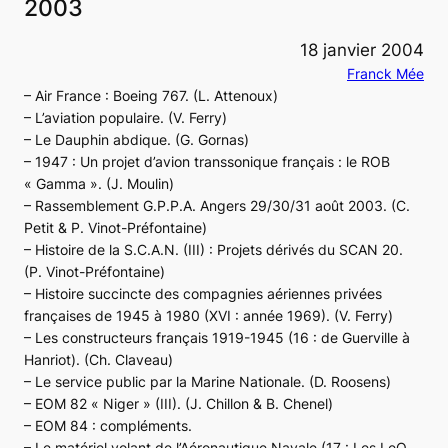
2003
18 janvier 2004
Franck Mée
– Air France : Boeing 767. (L. Attenoux)
– L’aviation populaire. (V. Ferry)
– Le Dauphin abdique. (G. Gornas)
– 1947 : Un projet d’avion transsonique français : le ROB
« Gamma ». (J. Moulin)
– Rassemblement G.P.P.A. Angers 29/30/31 août 2003. (C.
Petit & P. Vinot-Préfontaine)
– Histoire de la S.C.A.N. (III) : Projets dérivés du SCAN 20.
(P. Vinot-Préfontaine)
– Histoire succincte des compagnies aériennes privées
françaises de 1945 à 1980
(XVI : année 1969)
. (V. Ferry)
– Les constructeurs français 1919-1945
(16 : de Guerville à
Hanriot)
. (Ch. Claveau)
– Le service public par la Marine Nationale. (D. Roosens)
– EOM 82 « Niger » (III). (J. Chillon & B. Chenel)
– EOM 84 : compléments.
– Le matériel volant de l’Aéronautique Navale
(17 : Les LeO