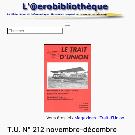
Aller
au
contenu
R
e
c
h
e
r
c
h
e
r
Vous êtes ici :
Magazines
Trait d’Union
T.U. N° 212 novembre-décembre