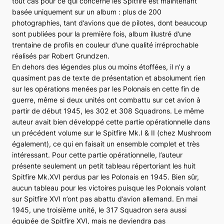
tout cas pour ce qui concerne les Spitfire est maintenant
basée uniquement sur un album : plus de 200
photographies, tant d’avions que de pilotes, dont beaucoup
sont publiées pour la première fois, album illustré d’une
trentaine de profils en couleur d’une qualité irréprochable
réalisés par Robert Grundzen.
En dehors des légendes plus ou moins étoffées, il n’y a
quasiment pas de texte de présentation et absolument rien
sur les opérations menées par les Polonais en cette fin de
guerre, même si deux unités ont combattu sur cet avion à
partir de début 1945, les 302 et 308
Squadrons
. Le même
auteur avait bien développé cette partie opérationnelle dans
un précédent volume sur le
Spitfire Mk.I
&
II
(chez Mushroom
également), ce qui en faisait un ensemble complet et très
intéressant. Pour cette partie opérationnelle, l’auteur
présente seulement un petit tableau répertoriant les huit
Spitfire Mk.XVI
perdus par les Polonais en 1945. Bien sûr,
aucun tableau pour les victoires puisque les Polonais volant
sur
Spitfire XVI
n’ont pas abattu d’avion allemand. En mai
1945, une troisième unité, le
317 Squadron
sera aussi
équipée de
Spitfire XVI
, mais ne deviendra pas