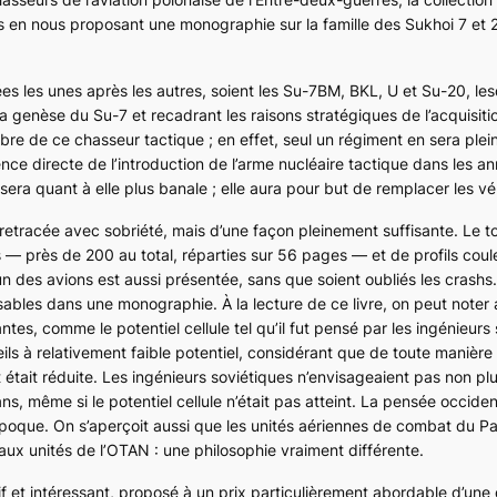
s en nous proposant une monographie sur la famille des
Sukhoi 7
et
ées les unes après les autres, soient les
Su-7BM, BKL, U
et
Su-20
, le
 la genèse du
Su-7
et recadrant les raisons stratégiques de l’acquisiti
bre de ce chasseur tactique ; en effet, seul un régiment en sera ple
nce directe de l’introduction de l’arme nucléaire tactique dans les a
sera quant à elle plus banale ; elle aura pour but de remplacer les 
retracée avec sobriété, mais d’une façon pleinement suffisante. Le to
 près de 200 au total, réparties sur 56 pages — et de profils coul
n des avions est aussi présentée, sans que soient oubliés les crashs
sables dans une monographie. À la lecture de ce livre, on peut noter
tes, comme le potentiel cellule tel qu’il fut pensé par les ingénieurs 
ls à relativement faible potentiel, considérant que de toute manière
 était réduite. Les ingénieurs soviétiques n’envisageaient pas non plus 
s, même si le potentiel cellule n’était pas atteint. La pensée occiden
l’époque. On s’aperçoit aussi que les unités aériennes de combat du P
aux unités de l’OTAN : une philosophie vraiment différente.
if et intéressant, proposé à un prix particulièrement abordable d’une