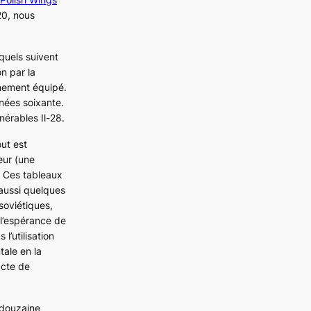
20
, nous
squels suivent
on par la
inement équipé.
nnées soixante.
vénérables
Il-28
.
ut est
eur (une
. Ces tableaux
 aussi quelques
soviétiques,
 l’espérance de
l’utilisation
tale en la
acte de
 douzaine