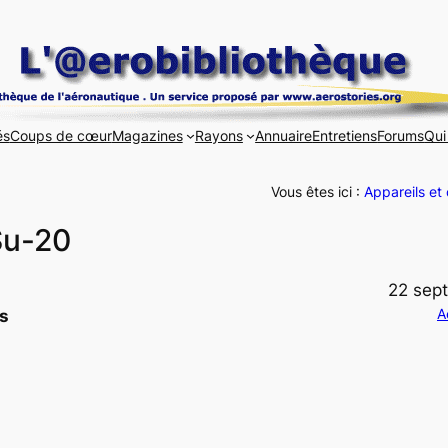
és
Coups de cœur
Magazines
Rayons
Annuaire
Entretiens
Forums
Qui
Vous êtes ici :
Appareils et
Su-20
22 sep
A
s