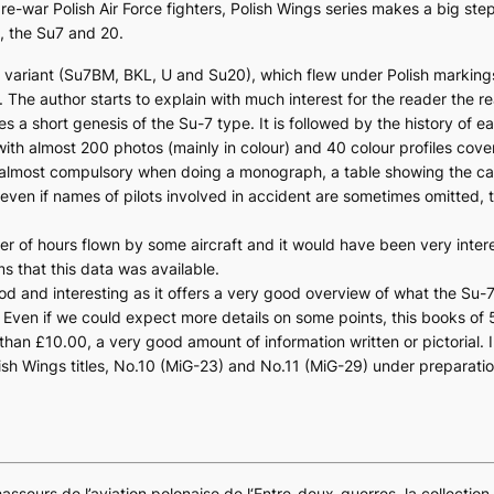
 pre-war Polish Air Force fighters, Polish Wings series makes a big st
, the Su7 and 20.
y variant (Su7BM, BKL, U and Su20), which flew under Polish markin
The author starts to explain with much interest for the reader the r
 a short genesis of the Su-7 type. It is followed by the history of ea
 with almost 200 photos (mainly in colour) and 40 colour profiles cove
w almost compulsory when doing a monograph, a table showing the ca
d even if names of pilots involved in accident are sometimes omitted, 
er of hours flown by some aircraft and it would have been very inter
ems that this data was available.
ood and interesting as it offers a very good overview of what the Su
. Even if we could expect more details on some points, this books of
than £10.00, a very good amount of information written or pictorial. I
ish Wings titles, No.10 (MiG-23) and No.11 (MiG-29) under preparatio
hasseurs de l’aviation polonaise de l‘Entre-deux-guerres, la collection