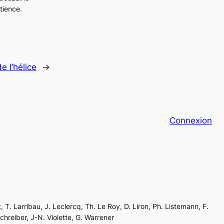
tience.
e l’hélice
→
Connexion
, T. Larribau, J. Leclercq, Th. Le Roy, D. Liron, Ph. Listemann, F.
Schreiber, J-N. Violette, G. Warrener