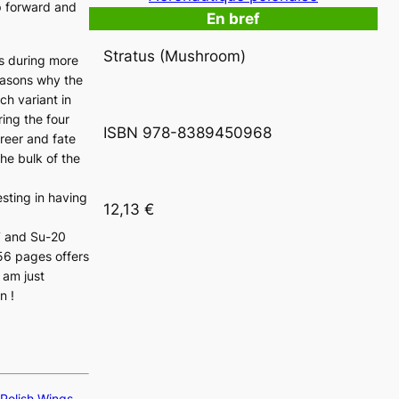
ep forward and
En bref
Stratus (Mushroom)
gs during more
easons why the
ch variant in
ring the four
ISBN 978-8389450968
reer and fate
the bulk of the
esting in having
12,13 €
-7 and Su-20
 56 pages offers
 am just
n !
Polish Wings