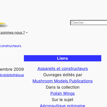
R
e
 sommes-nous ?
c
h
 constructeurs
e
r
Liens
c
h
Appareils et constructeurs
tembre 2009
e
Ouvrages édités par
érobibliothèque
r
Mushroom Models Publications
Dans la collection
Polish Wings
Sur le sujet
Aéronautique polonaise