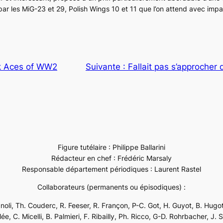
par les
MiG-23
et
29
, Polish Wings 10 et 11 que l’on attend avec impa
 Aces of WW2
Suivante :
Fallait pas s’approcher d
Figure tutélaire : Philippe Ballarini
Rédacteur en chef : Frédéric Marsaly
Responsable département périodiques : Laurent Rastel
Collaborateurs (permanents ou épisodiques) :
ignoli, Th. Couderc, R. Feeser, R. Françon, P-C. Got, H. Guyot, B. Hugot
e, C. Micelli, B. Palmieri, F. Ribailly, Ph. Ricco, G-D. Rohrbacher, J. 