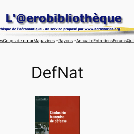
és
Coups de cœur
Magazines
Rayons
Annuaire
Entretiens
Forums
Qui
DefNat