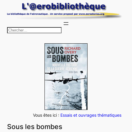
Aller
au
contenu
R
e
c
h
e
r
c
h
e
r
Vous êtes ici :
Essais et ouvrages thématiques
Sous les bombes