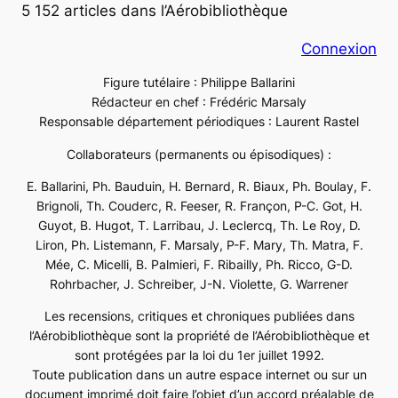
5 152 articles dans l’Aérobibliothèque
Connexion
Figure tutélaire : Philippe Ballarini
Rédacteur en chef : Frédéric Marsaly
Responsable département périodiques : Laurent Rastel
Collaborateurs (permanents ou épisodiques) :
E. Ballarini, Ph. Bauduin, H. Bernard, R. Biaux, Ph. Boulay, F.
Brignoli, Th. Couderc, R. Feeser, R. Françon, P-C. Got, H.
Guyot, B. Hugot, T. Larribau, J. Leclercq, Th. Le Roy, D.
Liron, Ph. Listemann, F. Marsaly, P-F. Mary, Th. Matra, F.
Mée, C. Micelli, B. Palmieri, F. Ribailly, Ph. Ricco, G-D.
Rohrbacher, J. Schreiber, J-N. Violette, G. Warrener
Les recensions, critiques et chroniques publiées dans
l’Aérobibliothèque sont la propriété de l’Aérobibliothèque et
sont protégées par la loi du 1er juillet 1992.
Toute publication dans un autre espace internet ou sur un
document imprimé doit faire l’objet d’un accord préalable de