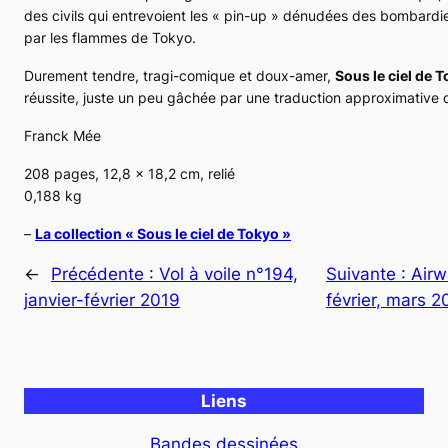
des civils qui entrevoient les « pin-up » dénudées des bombardi
par les flammes de Tokyo.
Durement tendre, tragi-comique et doux-amer,
Sous le ciel de 
réussite, juste un peu gâchée par une traduction approximative
Franck Mée
208 pages, 12,8 x 18,2 cm, relié
0,188 kg
–
La collection « Sous le ciel de Tokyo »
←
Précédente :
Vol à voile n°194,
Suivante :
Airw
janvier-février 2019
février, mars 2
Liens
Bandes dessinées