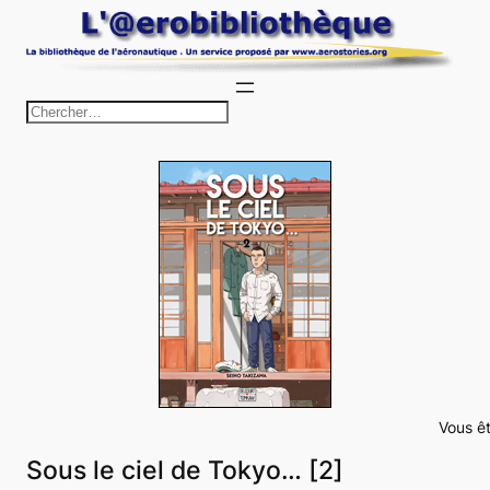
Aller
au
contenu
R
e
c
h
e
r
c
h
e
r
Vous êt
Sous le ciel de Tokyo… [2]