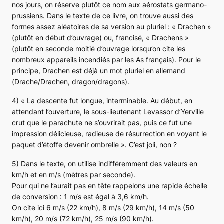
nos jours, on réserve plutôt ce nom aux aérostats germano-
prussiens. Dans le texte de ce livre, on trouve aussi des
formes assez aléatoires de sa version au pluriel : «
Drachen
»
(plutôt en début d’ouvrage) ou, francisé, «
Drachens
»
(plutôt en seconde moitié d’ouvrage lorsqu’on cite les
nombreux appareils incendiés par les As français). Pour le
principe, Drachen est déjà un mot pluriel en allemand
(
Drache/Drachen,
dragon/dragons).
4) «
La descente fut longue, interminable. Au début, en
attendant l’ouverture, le sous-lieutenant Levassor d’Yerville
crut que le parachute ne s’ouvrirait pas, puis ce fut une
impression délicieuse, radieuse de résurrection en voyant le
paquet d’étoffe devenir ombrell
e ». C’est joli, non ?
5) Dans le texte, on utilise indifféremment des valeurs en
km/h et en m/s (mètres par seconde).
Pour qui ne l’aurait pas en tête rappelons une rapide échelle
de conversion : 1 m/s est égal à 3,6 km/h.
On cite ici 6 m/s (22 km/h), 8 m/s (29 km/h), 14 m/s (50
km/h), 20 m/s (72 km/h), 25 m/s (90 km/h).