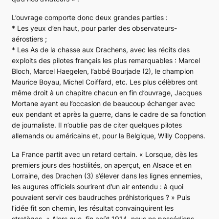
L’ouvrage comporte donc deux grandes parties :
* Les yeux d’en haut, pour parler des observateurs-
aérostiers ;
* Les As de la chasse aux
Drachens
, avec les récits des
exploits des pilotes français les plus remarquables : Marcel
Bloch, Marcel Haegelen, l’abbé Bourjade (2), le champion
Maurice Boyau, Michel Coiffard, etc. Les plus célèbres ont
même droit à un chapitre chacun en fin d’ouvrage, Jacques
Mortane ayant eu l’occasion de beaucoup échanger avec
eux pendant et après la guerre, dans le cadre de sa fonction
de journaliste. Il n’oublie pas de citer quelques pilotes
allemands ou américains et, pour la Belgique, Willy Coppens.
La France partit avec un retard certain. «
Lorsque, dès les
premiers jours des hostilités, on aperçut, en Alsace et en
Lorraine, des Drachen (3) s’élever dans les lignes ennemies,
les augures officiels sourirent d’un air entendu : à quoi
pouvaient servir ces baudruches préhistoriques ?
» Puis
l’idée fit son chemin, les résultat convainquirent les
stratèges. «
Alors que, fin août 1914, nous ne possédions