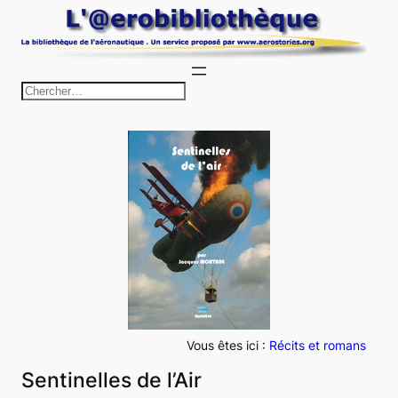
Aller
au
contenu
R
e
c
h
e
r
c
h
e
r
Vous êtes ici :
Récits et romans
Sentinelles de l’Air