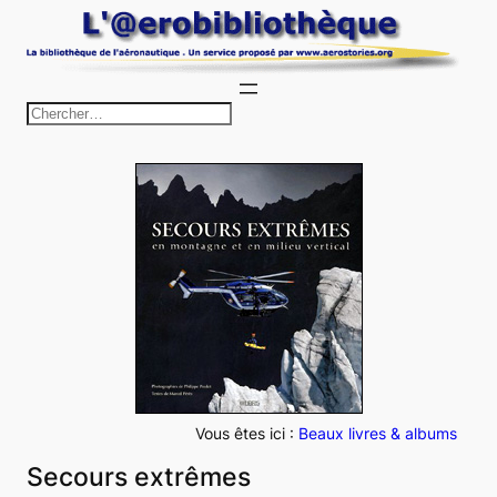
Aller
au
contenu
R
e
c
h
e
r
c
h
e
r
Vous êtes ici :
Beaux livres & albums
Secours extrêmes