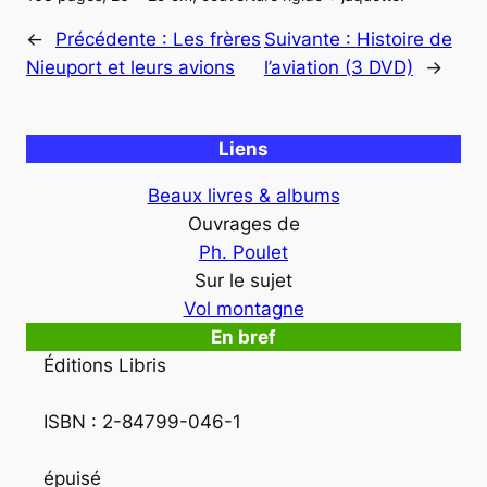
←
Précédente :
Les frères
Suivante :
Histoire de
Nieuport et leurs avions
l’aviation (3 DVD)
→
Liens
Beaux livres & albums
Ouvrages de
Ph. Poulet
Sur le sujet
Vol montagne
En bref
Éditions Libris

épuisé