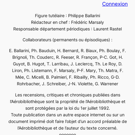
Connexion
Figure tutélaire : Philippe Ballarini
Rédacteur en chef : Frédéric Marsaly
Responsable département périodiques : Laurent Rastel
Collaborateurs (permanents ou épisodiques) :
E. Ballarini, Ph. Bauduin, H. Bernard, R. Biaux, Ph. Boulay, F.
Brignoli, Th. Couderc, R. Feeser, R. Françon, P-C. Got, H.
Guyot, B. Hugot, T. Larribau, J. Leclercq, Th. Le Roy, D.
Liron, Ph. Listemann, F. Marsaly, P-F. Mary, Th. Matra, F.
Mée, C. Micelli, B. Palmieri, F. Ribailly, Ph. Ricco, G-D.
Rohrbacher, J. Schreiber, J-N. Violette, G. Warrener
Les recensions, critiques et chroniques publiées dans
l’Aérobibliothèque sont la propriété de l’Aérobibliothèque et
sont protégées par la loi du 1er juillet 1992.
Toute publication dans un autre espace internet ou sur un
document imprimé doit faire l’objet d’un accord préalable de
l’Aérobibliothèque et de l’auteur du texte concerné.
ooooooo