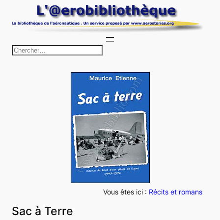
Aller
au
contenu
R
e
c
h
e
r
c
h
e
r
Vous êtes ici :
Récits et romans
Sac à Terre