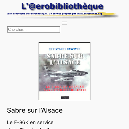
Aller
au
contenu
R
e
c
h
e
r
c
h
e
r
Sabre sur l’Alsace
Le F-86K en service