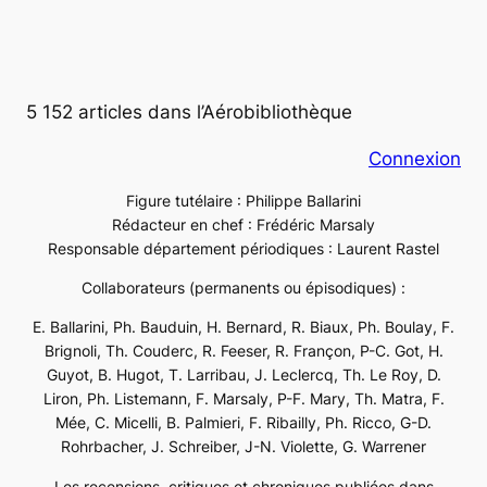
5 152 articles dans l’Aérobibliothèque
Connexion
Figure tutélaire : Philippe Ballarini
Rédacteur en chef : Frédéric Marsaly
Responsable département périodiques : Laurent Rastel
Collaborateurs (permanents ou épisodiques) :
E. Ballarini, Ph. Bauduin, H. Bernard, R. Biaux, Ph. Boulay, F.
Brignoli, Th. Couderc, R. Feeser, R. Françon, P-C. Got, H.
Guyot, B. Hugot, T. Larribau, J. Leclercq, Th. Le Roy, D.
Liron, Ph. Listemann, F. Marsaly, P-F. Mary, Th. Matra, F.
Mée, C. Micelli, B. Palmieri, F. Ribailly, Ph. Ricco, G-D.
Rohrbacher, J. Schreiber, J-N. Violette, G. Warrener
Les recensions, critiques et chroniques publiées dans