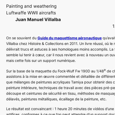
Painting and weathering
Luftwaffe WWII aircrafts
Juan Manuel Villalba
1
On se souvient du
Guide du maquettisme aéronautique
qu’avai
Villalba chez Histoire & Collections en 2011. Un livre réussi, où l
délivrait trucs et astuces à ses homologues moins accomplis. La
semble lui tenir à cœur, car il nous revient avec à nouveau un o
mais cette fois sur un support numérique.
e
Sur la base de la maquette du Fock-Wulf
Fw 190D
au 1/48
de c
assistons à la mise en œuvre commentée et détaillée de différent
que mélanges de peintures acryliques Tamiya pour obtenir des 
peinture intérieure, techniques de travail avec des pièces pré-pe
découpe et ceintures de sécurité en tissu, méthodes de masquage
délavés, peintures métalliques, écaillage de la peinture, etc.
Le résultat est convaincant : 1 heure 20 minutes de vidéos d’une
artifices, conformes à ce que l’on peut attendre d’un support do