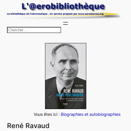
Aller
au
contenu
R
e
c
h
e
r
c
h
e
r
Vous êtes ici :
Biographies et autobiographies
René Ravaud