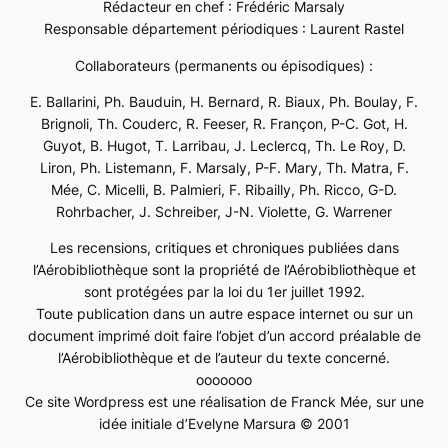
Rédacteur en chef : Frédéric Marsaly
Responsable département périodiques : Laurent Rastel
Collaborateurs (permanents ou épisodiques) :
E. Ballarini, Ph. Bauduin, H. Bernard, R. Biaux, Ph. Boulay, F.
Brignoli, Th. Couderc, R. Feeser, R. Françon, P-C. Got, H.
Guyot, B. Hugot, T. Larribau, J. Leclercq, Th. Le Roy, D.
Liron, Ph. Listemann, F. Marsaly, P-F. Mary, Th. Matra, F.
Mée, C. Micelli, B. Palmieri, F. Ribailly, Ph. Ricco, G-D.
Rohrbacher, J. Schreiber, J-N. Violette, G. Warrener
Les recensions, critiques et chroniques publiées dans
l’Aérobibliothèque sont la propriété de l’Aérobibliothèque et
sont protégées par la loi du 1er juillet 1992.
Toute publication dans un autre espace internet ou sur un
document imprimé doit faire l’objet d’un accord préalable de
l’Aérobibliothèque et de l’auteur du texte concerné.
ooooooo
Ce site Wordpress est une réalisation de Franck Mée, sur une
idée initiale d’Evelyne Marsura © 2001