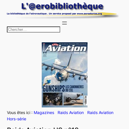
Aller
au
contenu
R
e
c
h
e
r
c
h
e
r
Vous êtes ici :
Magazines
Raids Aviation
Raids Aviation
Hors-série