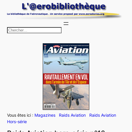
Aller
au
contenu
R
e
c
h
e
r
c
h
e
r
Vous êtes ici :
Magazines
Raids Aviation
Raids Aviation
Hors-série