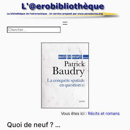
Aller
au
contenu
R
e
c
h
e
r
c
h
e
r
Vous êtes ici :
Récits et romans
Quoi de neuf ? …